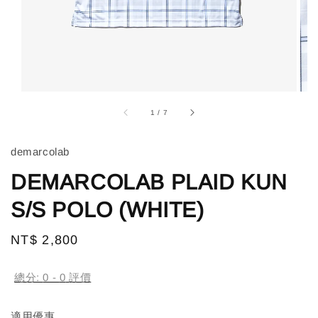
1
/
7
demarcolab
DEMARCOLAB PLAID KUN
S/S POLO (WHITE)
Regular
NT$ 2,800
price
總分:
0
-
0
評價
適用優惠