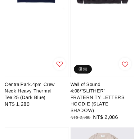
優惠
CentralPark.4pm Crew
Wall of Sound
Neck Heavy Thermal
4:08/“SLITHER”
Tee’25 (Dark Blue)
FRATERNITY LETTERS
HOODIE (SLATE
Regular
NT$ 1,280
SHADOW)
price
Regular
Sale
NT$ 2,086
NT$ 2,980
price
price