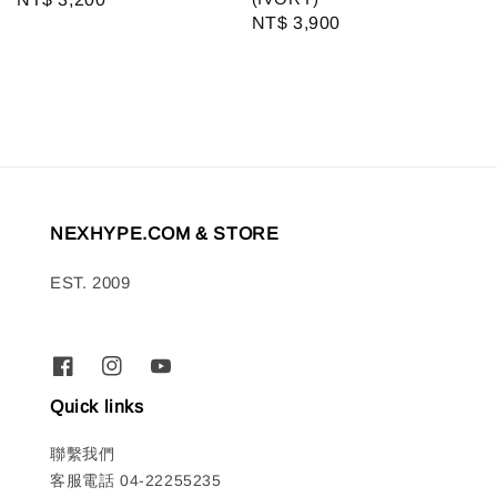
Regular
NT$ 3,900
price
price
NEXHYPE.COM & STORE
EST. 2009
Quick links
聯繫我們
客服電話 04-22255235