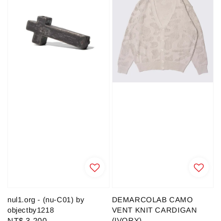
nul1.org - (nu-C01) by
DEMARCOLAB CAMO
objectby1218
VENT KNIT CARDIGAN
(IVORY)
Regular
NT$ 3,200