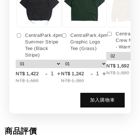
Centralpa
CentralPark.4pm
CentralPark.4pm
Crew Neck
Summer Stripe
Graphic Logo
- Warm Wh
Tee (Black
Tee (Grass)
Stripe)
-
NT$ 1,692
-
+
-
+
NT$ 1,880
NT$ 1,422
NT$ 1,242
NT$ 1,580
NT$ 1,380
加入購物車
商品評價