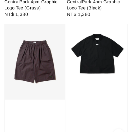
CentralPark.4pm Graphic
CentralPark.4pm Graphic
Logo Tee (Grass)
Logo Tee (Black)
Regular
NT$ 1,380
Regular
NT$ 1,380
price
price