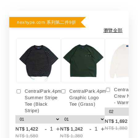
nexhype.com 系列第二件9折
瀏覽全部
Centralpa
CentralPark.4pm
CentralPark.4pm
Crew Neck
Summer Stripe
Graphic Logo
- Warm Wh
Tee (Black
Tee (Grass)
Stripe)
-
NT$ 1,692
-
+
-
+
NT$ 1,880
NT$ 1,422
NT$ 1,242
NT$ 1,580
NT$ 1,380