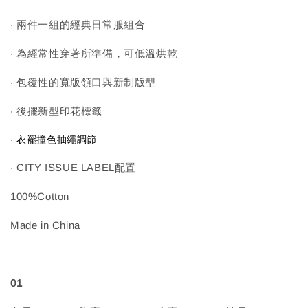
‧ 兩件一組的經典日常服組合
‧ 為經常性穿著所準備，可低溫烘乾
‧ 包覆性的寬版領口與新制版型
‧ 後擺新型印花標籤
‧ 衣襬撞色抽繩調節
‧ CITY ISSUE LABEL配置
100%Cotton
Made in China
01