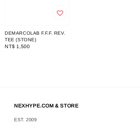
DEMARCOLAB F.F.F. REV.
TEE (STONE)
Regular
NT$ 1,500
price
NEXHYPE.COM & STORE
EST. 2009