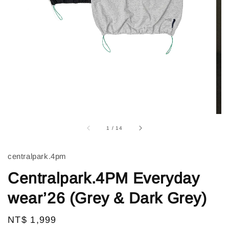
1
/
14
centralpark.4pm
Centralpark.4PM Everyday
wear’26 (Grey & Dark Grey)
Regular
NT$ 1,999
售完