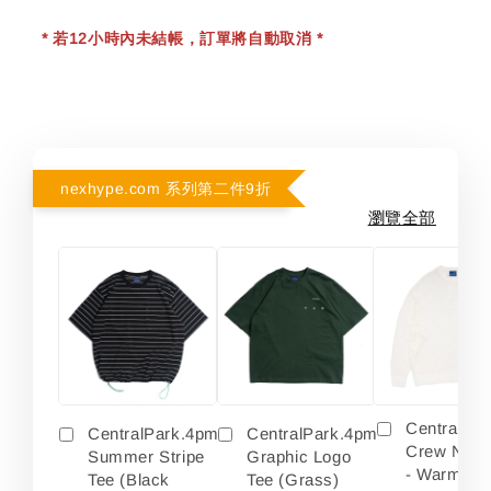
* 若12小時內未結帳，訂單將自動取消 *
nexhype.com 系列第二件9折
瀏覽全部
Centralpa
CentralPark.4pm
CentralPark.4pm
Crew Neck
Summer Stripe
Graphic Logo
- Warm Wh
Tee (Black
Tee (Grass)