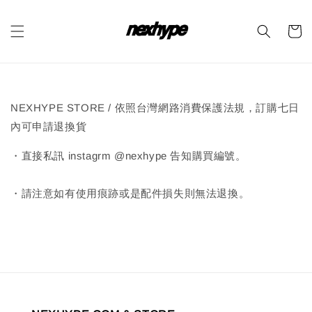
NEXHYPE STORE / 依照台灣網路消費保護法規，訂購七日
內可申請退換貨
・直接私訊 instagrm @nexhype 告知購買編號。
・請注意如有使用痕跡或是配件損失則無法退換。