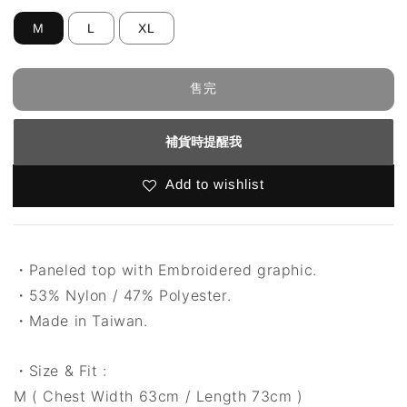
M
L
XL
售完
補貨時提醒我
Add to wishlist
・Paneled top with Embroidered graphic.
・53% Nylon / 47% Polyester.
・Made in Taiwan.
・Size & Fit :
M ( Chest Width 63cm / Length 73cm )