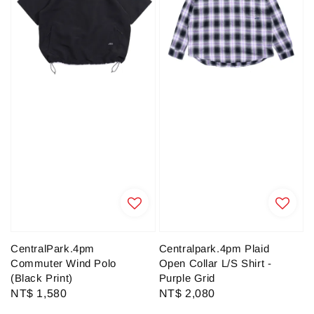
CentralPark.4pm
Centralpark.4pm Plaid
Commuter Wind Polo
Open Collar L/S Shirt -
(Black Print)
Purple Grid
Regular
NT$ 1,580
Regular
NT$ 2,080
price
price