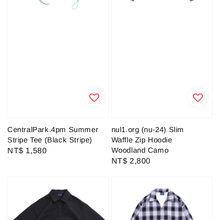
CentralPark.4pm Summer
nul1.org (nu-24) Slim
Stripe Tee (Black Stripe)
Waffle Zip Hoodie
Woodland Camo
Regular
NT$ 1,580
Regular
NT$ 2,800
price
price