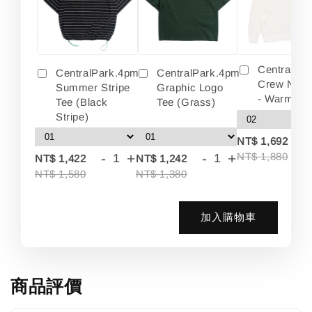
Centralpa
CentralPark.4pm
CentralPark.4pm
Crew Neck
Summer Stripe
Graphic Logo
- Warm Wh
Tee (Black
Tee (Grass)
Stripe)
-
NT$ 1,692
-
+
-
+
NT$ 1,880
NT$ 1,422
NT$ 1,242
NT$ 1,580
NT$ 1,380
加入購物車
商品評價