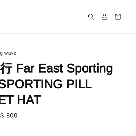
m
ng wave
Far East Sporting
SPORTING PILL
ET HAT
le
$ 800
售完
ice