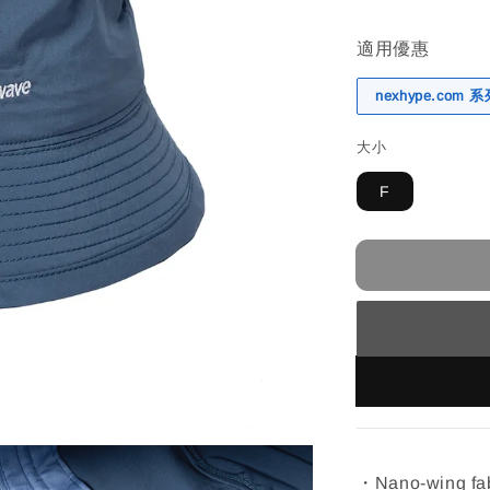
適用優惠
nexhype.com
大小
F
・Nano-wing fabr