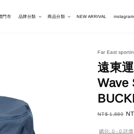
體門市
品牌分類
商品分類
NEW ARRIVAL
instagra
Far East sporti
遠東運行 
Wave 
BUCK
Regular
Sa
NT
NT$ 1,880
price
pr
總分:
0
-
0
評價