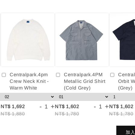
Centralpark.4pm
Centralpark.4PM
Centra
Crew Neck Knit -
Metallic Grid Shirt
Orbit W
Warm White
(Cold Grey)
(Grey)
+
-
+
-
+
NT$ 1,692
NT$ 1,602
NT$ 1,602
NT$ 1,880
NT$ 1,780
NT$ 1,780
加