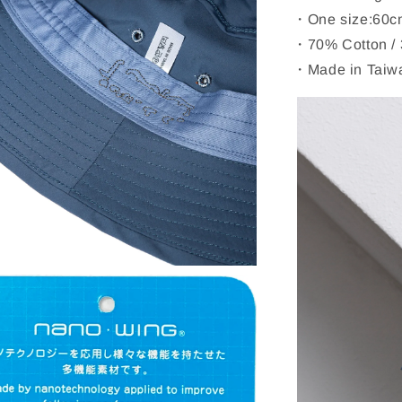
・One size:60c
・70% Cotton / 
・Made in Taiw