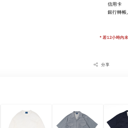
信用卡
銀行轉帳
* 若12小時內未
分享