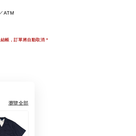
／ATM
結帳，訂單將自動取消 *
瀏覽全部