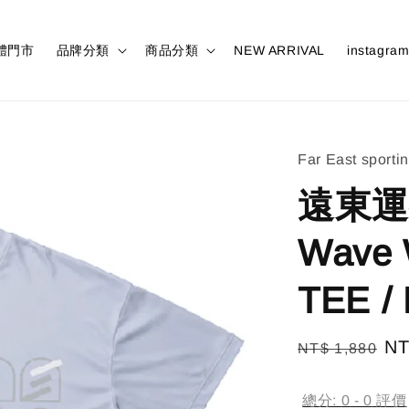
體門市
品牌分類
商品分類
NEW ARRIVAL
instagra
Far East sporti
遠東運行 
Wave
TEE /
Regular
Sa
NT
NT$ 1,880
price
pr
總分:
0
-
0
評價