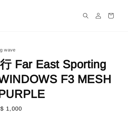
m
ng wave
Far East Sporting
 WINDOWS F3 MESH
 PURPLE
le
$ 1,000
售完
ice