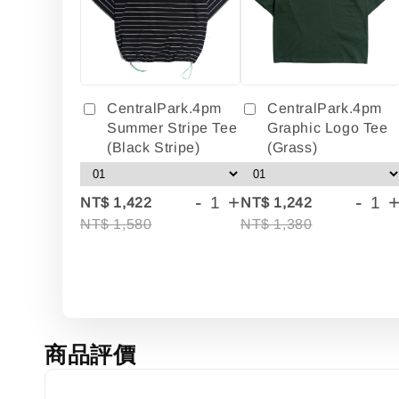
CentralPark.4pm
CentralPark.4pm
Summer Stripe Tee
Graphic Logo Tee
(Black Stripe)
(Grass)
-
+
-
NT$ 1,422
NT$ 1,242
NT$ 1,580
NT$ 1,380
商品評價