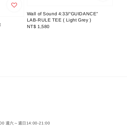
Wall of Sound 4:33/“GUIDANCE”
LAB-RULE TEE ( Light Grey )
t
Regular
NT$ 1,580
price
0 週六～週日14:00-21:00