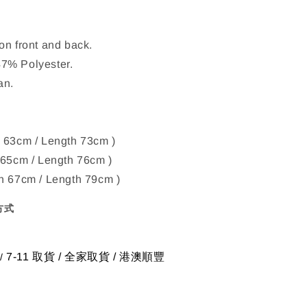
on front and back.
7% Polyester.
an.
 63cm / Length 73cm )
 65cm / Length 76cm )
h 67cm / Length 79cm )
方式
7-11 取貨
/
全家取貨 / 港澳順豐
/