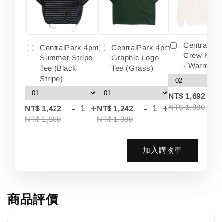
Centralpa
CentralPark.4pm
CentralPark.4pm
Crew Neck
Summer Stripe
Graphic Logo
- Warm Wh
Tee (Black
Tee (Grass)
Stripe)
-
NT$ 1,692
-
+
-
+
NT$ 1,880
NT$ 1,422
NT$ 1,242
NT$ 1,580
NT$ 1,380
加入購物車
商品評價