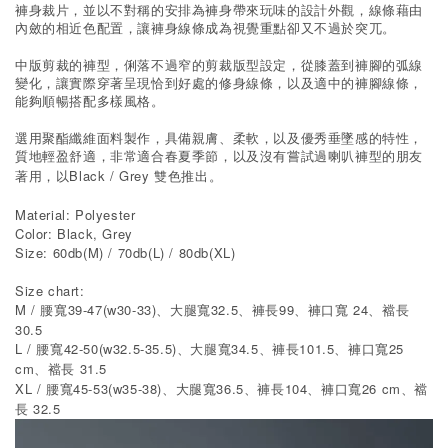
褲身裁片，並以不對稱的安排為褲身帶來玩味的設計外觀，線條藉由
內斂的相近色配置，讓褲身線條成為視覺重點卻又不過於突兀。
中版剪裁的褲型，俐落不過窄的剪裁版型設定，從膝蓋到褲腳的弧線
變化，讓實際穿著呈現恰到好處的修身線條，以及適中的褲腳線條，
能夠順暢搭配多樣風格。
選用聚酯纖維面料製作，具備親膚、柔軟，以及優秀垂墜感的特性，
質地輕盈舒適，非常適合春夏季節，以及沒有嘗試過喇叭褲型的朋友
Black / Grey
著用，以
雙色推出。
Material: Polyester
Color: Black, Grey
Size: 60db(M) / 70db(L) / 80db(XL)
Size chart:
M /
39-47(w30-33)
32.5
99
24
腰寬
、大腿寬
、褲長
、褲口寬
、襠長
30.5
L /
42-50(w32.5-35.5)
34.5
101.5
25
腰寬
、大腿寬
、褲長
、褲口寬
cm
31.5
、襠長
XL /
45-53(w35-38)
36.5
104
26 cm
腰寬
、大腿寬
、褲長
、褲口寬
、襠
32.5
長