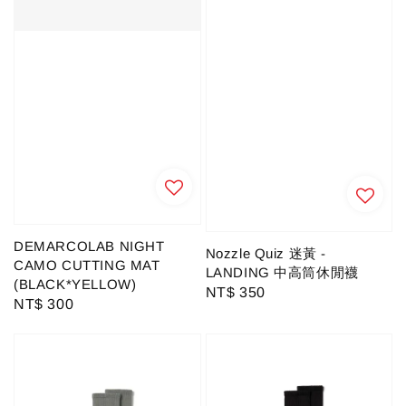
DEMARCOLAB NIGHT
Nozzle Quiz 迷黃 -
CAMO CUTTING MAT
LANDING 中高筒休閒襪
(BLACK*YELLOW)
Regular
NT$ 350
Regular
NT$ 300
price
price