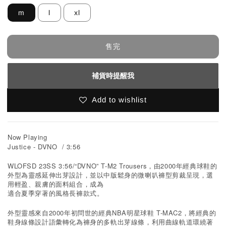
m
l
xl
售完
補貨時提醒我
Add to wishlist
Now Playing
Justice - DVNO / 3:56
WLOFSD 23SS 3:56/“DVNO” T-M2 Trousers
2000
，由
年經典球鞋的
外型為靈感延伸出芽設計，並以中版鬆身的微喇叭褲型剪裁呈現，選
用輕盈、親膚的面料組合，成為
適合夏季穿著的風格長褲款式。
2000
NBA
T-MAC2
外型靈感來自
年初問世的經典
明星球鞋
，將經典的
鞋身線條設計語彙轉化為褲身的多軌出芽線條，利用曲線軌道環繞著