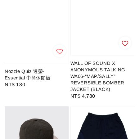
WALL OF SOUND X
ANONYMOUS TALKING
Nozzle Quiz 透螢-
WA06-“MAP/SALLY”
Essential 中筒休閒襪
REVERSIBLE BOMBER
Regular
NT$ 180
JACKET (BLACK)
price
Regular
NT$ 4,780
price