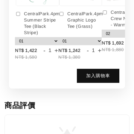
Centralpa
CentralPark.4pm
CentralPark.4pm
Crew Neck
Summer Stripe
Graphic Logo
- Warm Wh
Tee (Black
Tee (Grass)
Stripe)
-
NT$ 1,692
-
+
-
+
NT$ 1,880
NT$ 1,422
NT$ 1,242
NT$ 1,580
NT$ 1,380
加入購物車
商品評價