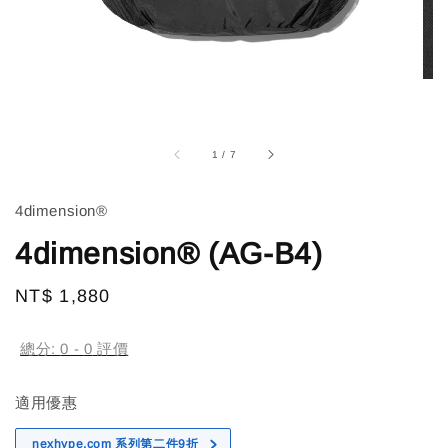
1
/
7
4dimension®
4dimension® (AG-B4)
Regular
NT$ 1,880
售完
price
總分:
0
-
0
評價
適用優惠
nexhype.com 系列第二件9折