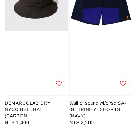
DEMARCOLAB DRY
Wall of sound wl/of/sd SA-
NYCO BELL HAT
04 "TRINITY" SHORTS
(CARBON)
(NAVY)
Regular
NT$ 1,400
Regular
NT$ 2,200
price
price