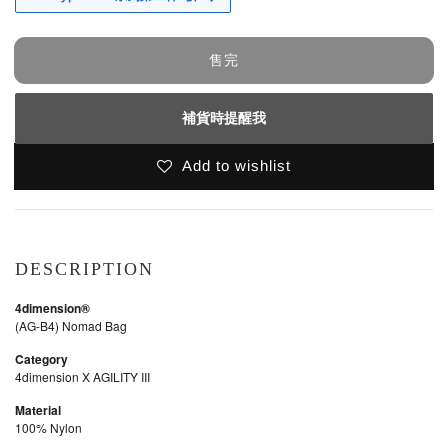
售完
補貨時提醒我
Add to wishlist
DESCRIPTION
4dimension®
(AG-B4) Nomad Bag
Category
4dimension X AGILITY III
Material
100% Nylon