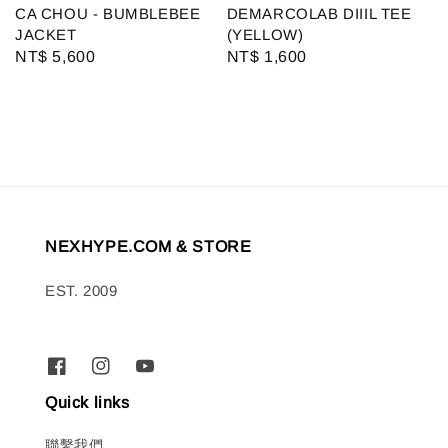
CA CHOU - BUMBLEBEE
DEMARCOLAB DIIIL TEE
JACKET
(YELLOW)
Regular
NT$ 5,600
Regular
NT$ 1,600
price
price
NEXHYPE.COM & STORE
EST. 2009
Quick links
聯繫我們