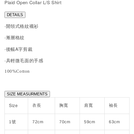
Plaid Open Collar L/S Shirt
DETAILS
‧開領式格紋襯衫
‧漸層格紋
A
‧後幅
字剪裁
‧具輕微毛面的手感
100%Cotton
SIZE MEASURMENTS
Size
衣長
胸寬
肩寬
袖長
1號
72cm
70cm
59cm
63cm