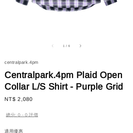
1
/
6
centralpark.4pm
Centralpark.4pm Plaid Open
Collar L/S Shirt - Purple Grid
Regular
NT$ 2,080
price
總分:
0
-
0
評價
適用優惠