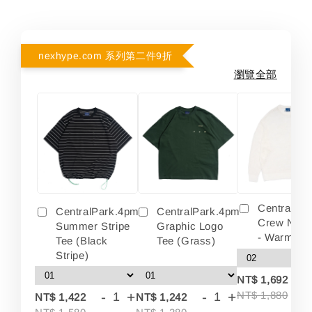
nexhype.com 系列第二件9折
瀏覽全部
Centralpa
CentralPark.4pm
CentralPark.4pm
Crew Neck
Summer Stripe
Graphic Logo
- Warm Wh
Tee (Black
Tee (Grass)
Stripe)
-
NT$ 1,692
-
+
-
+
NT$ 1,880
NT$ 1,422
NT$ 1,242