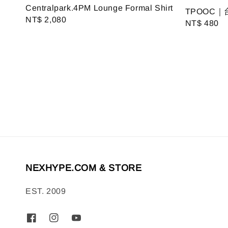
Centralpark.4PM Lounge Formal Shirt
TPOOC｜
Regular
NT$ 2,080
Regular
NT$ 480
price
price
NEXHYPE.COM & STORE
EST. 2009