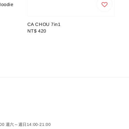
Hoodie
CA CHOU 7in1
Regular
NT$ 420
price
0 週六～週日14:00-21:00