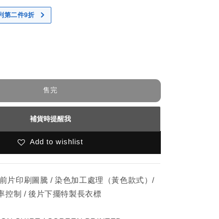
 系列第二件9折
售完
補貨時提醒我
Add to wishlist
/ 前⽚印刷圖騰 / 染色加⼯處理（⿈色款式）/
控制 / 後⽚下擺特製⻑衣標