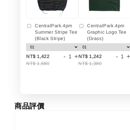
CentralPark.4pm
CentralPark.4pm
Summer Stripe Tee
Graphic Logo Tee
(Black Stripe)
(Grass)
-
+
-
NT$ 1,422
NT$ 1,242
NT$ 1,580
NT$ 1,380
商品評價