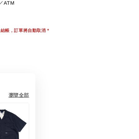
／ATM
結帳，訂單將自動取消 *
瀏覽全部