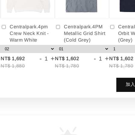
Centralpark.4pm
Centralpark.4PM
Centra
Crew Neck Knit -
Metallic Grid Shirt
Orbit W
Warm White
(Cold Grey)
(Grey)
+
-
+
-
+
NT$ 1,692
NT$ 1,602
NT$ 1,602
NT$ 1,880
NT$ 1,780
NT$ 1,780
加