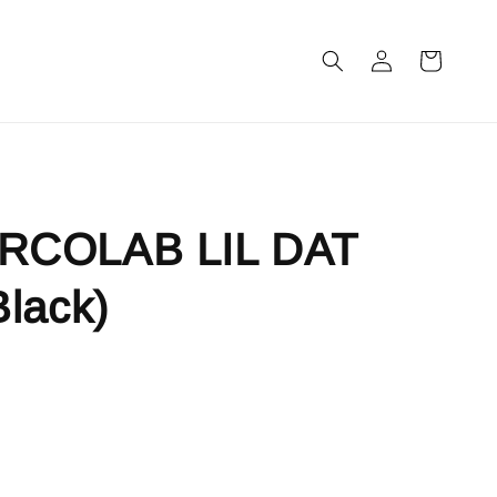
m
RCOLAB LIL DAT
lack)
售完