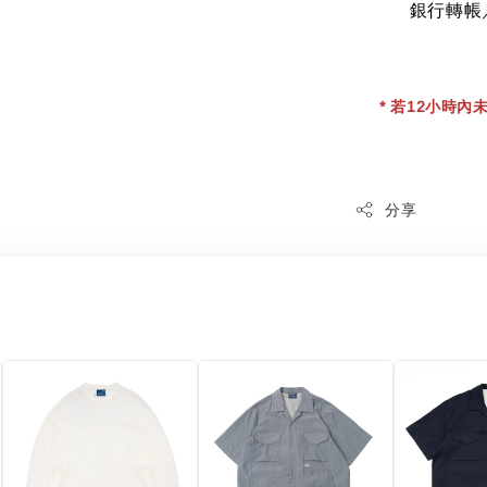
銀行轉帳
* 若12小時內未
分享