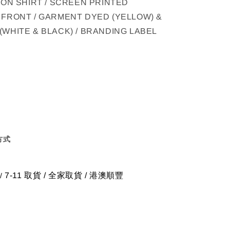
TON SHIRT / SCREEN PRINTED
 FRONT / GARMENT DYED (YELLOW) &
WHITE & BLACK) / BRANDING LABEL
方式
7-11 取貨
/
全家取貨 / 港澳順豐
/