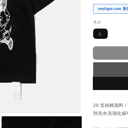
nexhype.com
大小
L
20 ⽀純棉面料 
預先⽔洗強化縮率