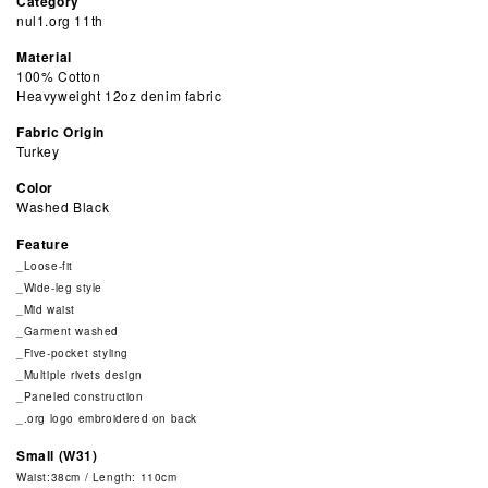
Category
nul1.org 11th
Material
100% Cotton
Heavyweight 12oz denim fabric
Fabric Origin
Turkey
Color
Washed Black
Feature
_Loose-fit
_Wide-leg style
_Mid waist
_Garment washed
_Five-pocket styling
_Multiple rivets design
_Paneled construction
_.org logo embroidered on back
Small (W31)
Waist:38cm / Length: 110cm