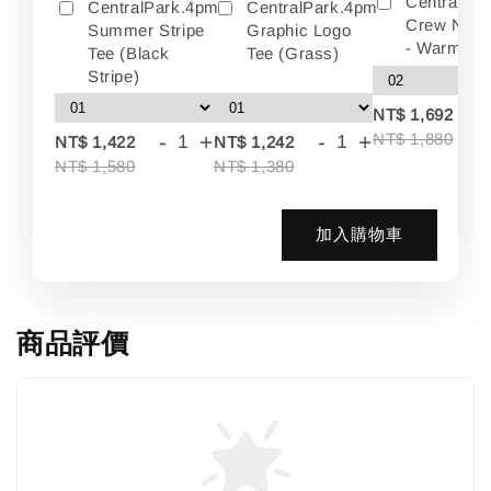
Centralpa
CentralPark.4pm
CentralPark.4pm
Crew Neck
Summer Stripe
Graphic Logo
- Warm Wh
Tee (Black
Tee (Grass)
Stripe)
-
NT$ 1,692
-
+
-
+
NT$ 1,880
NT$ 1,422
NT$ 1,242
NT$ 1,580
NT$ 1,380
加入購物車
商品評價