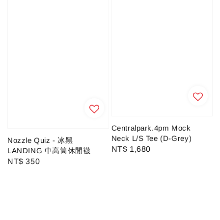
Centralpark.4pm Mock
Neck L/S Tee (D-Grey)
Nozzle Quiz - 冰黑
Regular
NT$ 1,680
LANDING 中高筒休閒襪
price
Regular
NT$ 350
price