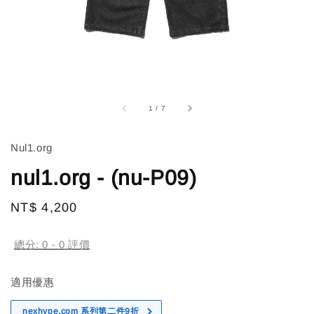
1
/
7
Nul1.org
nul1.org - (nu-P09)
Regular
NT$ 4,200
售完
price
總分:
0
-
0
評價
適用優惠
nexhype.com 系列第二件9折