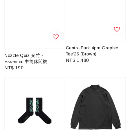
CentralPark.4pm Graphic
Tee’26 (Brown)
Nozzle Quiz 光竹 -
Regular
NT$ 1,480
Essential 中筒休閒襪
price
Regular
NT$ 190
price