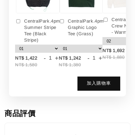
Centralpa
CentralPark.4pm
CentralPark.4pm
Crew Neck
Summer Stripe
Graphic Logo
- Warm Wh
Tee (Black
Tee (Grass)
Stripe)
-
NT$ 1,692
-
+
-
+
NT$ 1,880
NT$ 1,422
NT$ 1,242
NT$ 1,580
NT$ 1,380
加入購物車
商品評價