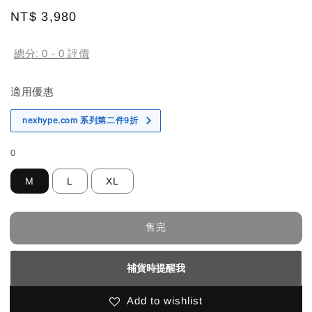
Regular
NT$ 3,980
售完
price
總分:
0
-
0
評價
適用優惠
nexhype.com 系列第二件9折
0
M
L
XL
售完
補貨時提醒我
Add to wishlist