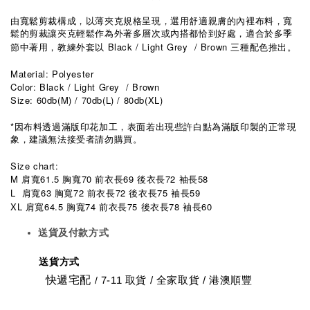
由寬鬆剪裁構成，以薄夾克規格呈現，選用舒適親膚的內裡布料，寬
鬆的剪裁讓夾克輕鬆作為外著多層次或內搭都恰到好處，適合於多季
Black / Light Grey / Brown
節中著用，教練外套以
三種配色推出。
Material: Polyester
Color: Black / Light Grey / Brown
Size: 60db(M) / 70db(L) / 80db(XL)
*
因布料透過滿版印花加工，表面若出現些許白點為滿版印製的正常現
象，建議無法接受者請勿購買。
Size chart:
M
61.5
70
69
72
58
肩寬
胸寬
前衣長
後衣長
袖長
L
63
72
72
75
59
肩寬
胸寬
前衣長
後衣長
袖長
XL
64.5
74
75
78
60
肩寬
胸寬
前衣長
後衣長
袖長
送貨及付款方式
送貨方式
快遞宅配
7-11 取貨
/
全家取貨 / 港澳順豐
/