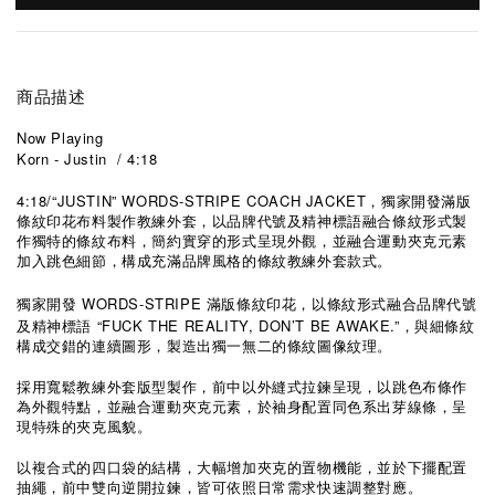
商品描述
Now Playing
Korn - Justin / 4:18
4:18/“JUSTIN” WORDS-STRIPE COACH JACKET
，獨家開發滿版
條紋印花布料製作教練外套，以品牌代號及精神標語融合條紋形式製
作獨特的條紋布料，簡約實穿的形式呈現外觀，並融合運動夾克元素
加入跳色細節，構成充滿品牌風格的條紋教練外套款式。
WORDS-STRIPE
獨家開發
滿版條紋印花，以條紋形式融合品牌代號
“FUCK THE REALITY, DON’T BE AWAKE.”
及精神標語
，與細條紋
構成交錯的連續圖形，製造出獨一無二的條紋圖像紋理。
採用寬鬆教練外套版型製作，前中以外縫式拉鍊呈現，以跳色布條作
為外觀特點，並融合運動夾克元素，於袖身配置同色系出芽線條，呈
現特殊的夾克風貌。
以複合式的四口袋的結構，大幅增加夾克的置物機能，並於下擺配置
抽繩，前中雙向逆開拉鍊，皆可依照日常需求快速調整對應。