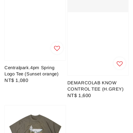
Centralpark.4pm Spring
Logo Tee (Sunset orange)
Regular
NT$ 1,080
DEMARCOLAB KNOW
price
CONTROL TEE (H.GREY)
Regular
NT$ 1,600
price