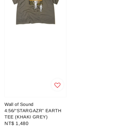
Wall of Sound
4:56/“STARGAZR” EARTH
TEE (KHAKI GREY)
Regular
NT$ 1,480
price