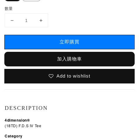
數量
立即購買
加入購物車
Add to wishlist
DESCRIPTION
4dimension®
(18TD) F.D.S IV Tee
Category