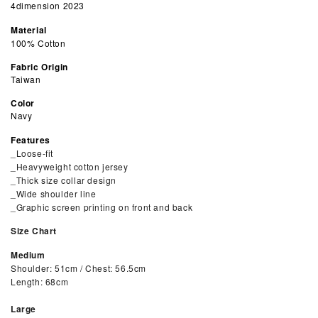
4dimension 2023
Material
100% Cotton
Fabric Origin
Taiwan
Color
Navy
Features
_Loose-fit
_Heavyweight cotton jersey
_Thick size collar design
_Wide shoulder line
_Graphic screen printing on front and back
Size Chart
Medium
Shoulder: 51cm / Chest: 56.5cm
Length: 68cm
Large