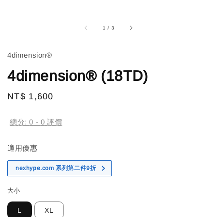
1
/
3
4dimension®
4dimension® (18TD)
Regular
NT$ 1,600
price
總分:
0
-
0
評價
適用優惠
nexhype.com 系列第二件9折
大小
L
XL