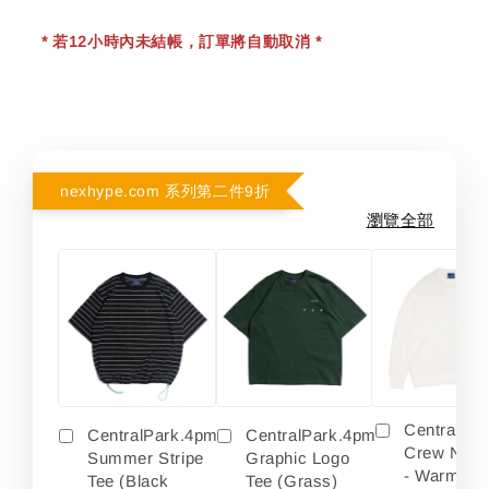
* 若12小時內未結帳，訂單將自動取消 *
nexhype.com 系列第二件9折
瀏覽全部
Centralpa
CentralPark.4pm
CentralPark.4pm
Crew Neck
Summer Stripe
Graphic Logo
- Warm Wh
Tee (Black
Tee (Grass)