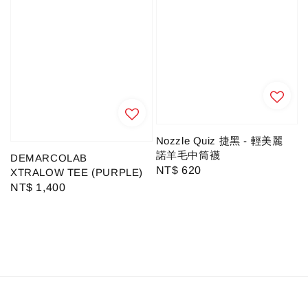
Nozzle Quiz 捷黑 - 輕美麗
諾羊毛中筒襪
DEMARCOLAB
Regular
NT$ 620
XTRALOW TEE (PURPLE)
price
Regular
NT$ 1,400
price