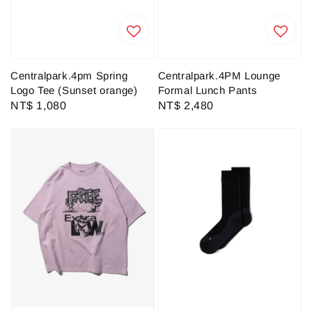
Centralpark.4pm Spring
Centralpark.4PM Lounge
Logo Tee (Sunset orange)
Formal Lunch Pants
Regular
NT$ 1,080
Regular
NT$ 2,480
price
price