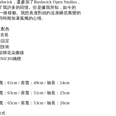
wick，還參加了Bushwick Open Studios，
了我許多的回憶。但是據我所知，如今的
已是另一個樣貌。我想表達對紐約這座瞬息萬變的
同時附加著孤獨的心情。
紋配色
性衣長
袋設定
印刷技術
CHI招牌花朵圖樣
KENICHI織標
寬：61cm / 肩寬：49cm / 袖長：24cm
寬：63cm / 肩寬：51cm / 袖長：25cm
寬：65cm / 肩寬：53cm / 袖長：26cm
方式