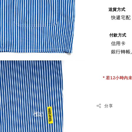
送貨方式
快遞宅配
付款方式
信用卡
銀行轉帳
* 若12小時內未
分享