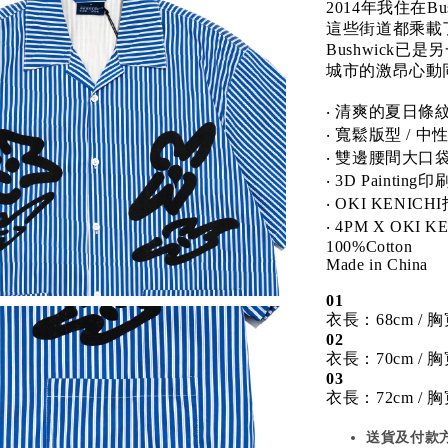
2014年我住在Bush
這些街道都乘載
Bushwick
城市的激昂心動
‧ 清爽的夏日條
‧ 寬鬆版型 / 中
‧ 雙邊腰間大口
‧ 3D Painting
‧ OKI KENI
‧ 4PM X OKI 
100%Cotton
Made in China
01
衣長：68cm / 胸
02
衣長：70cm / 胸
03
衣長：72cm / 胸
送貨及付款