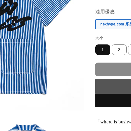
適用優惠
nexhype.com
大小
1
2
「where is bush