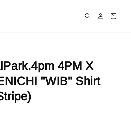
m
m
alPark.4pm 4PM X
NICHI "WIB" Shirt
Stripe)
售完