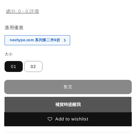
price
總分:
0
-
0
評價
適用優惠
nexhype.com 系列第二件9折
大小
01
02
售完
補貨時提醒我
Add to wishlist