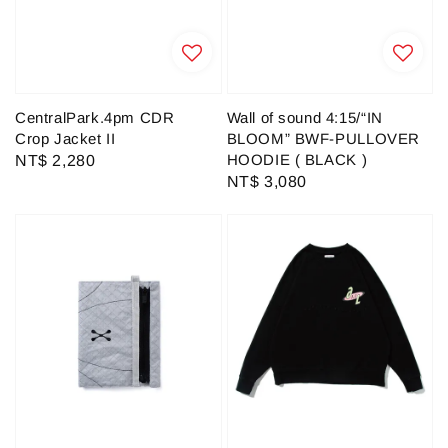
CentralPark.4pm CDR
Wall of sound 4:15/“IN
Crop Jacket II
BLOOM” BWF-PULLOVER
HOODIE ( BLACK )
Regular
NT$ 2,280
Regular
NT$ 3,080
price
price