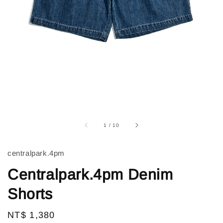
1
/
10
centralpark.4pm
Centralpark.4pm Denim
Shorts
Regular
NT$ 1,380
售完