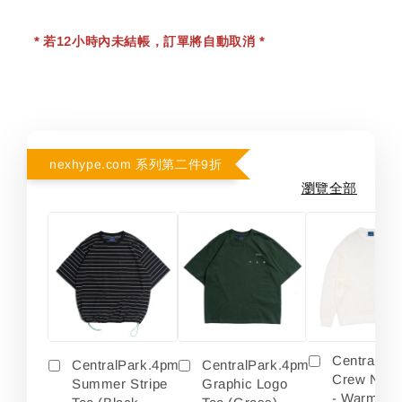
* 若12小時內未結帳，訂單將自動取消 *
nexhype.com 系列第二件9折
瀏覽全部
Centralpa
CentralPark.4pm
CentralPark.4pm
Crew Neck
Summer Stripe
Graphic Logo
- Warm Wh