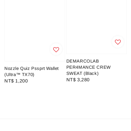
DEMARCOLAB
PER4MANCE CREW
Nozzle Quiz Pssprt Wallet
SWEAT (Black)
(Ultra™ TX70)
Regular
NT$ 3,280
Regular
NT$ 1,200
price
price