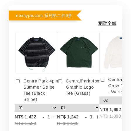
nexhype.com 系列第二件9折
瀏覽全部
Centralpa
CentralPark.4pm
CentralPark.4pm
Crew Neck
Summer Stripe
Graphic Logo
- Warm Wh
Tee (Black
Tee (Grass)
Stripe)
-
NT$ 1,692
-
+
-
+
NT$ 1,880
NT$ 1,422
NT$ 1,242
NT$ 1,580
NT$ 1,380