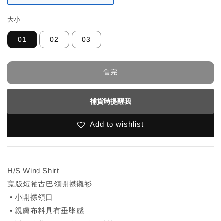
大小
01
02
03
售完
補貨時提醒我
Add to wishlist
H/S Wind Shirt
寬版短袖古巴領開襟襯衫
• 小開襟領口
• 親膚布料具有垂墜感