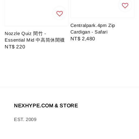
Centralpark.4pm Zip
Cardigan - Safari
Nozzle Quiz 間竹 -
Regular
NT$ 2,480
Essential Mid 中高筒休閒襪
price
Regular
NT$ 220
price
NEXHYPE.COM & STORE
EST. 2009