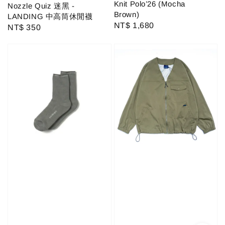
Knit Polo’26 (Mocha
Nozzle Quiz 迷黑 -
Brown)
LANDING 中高筒休閒襪
Regular
NT$ 1,680
Regular
NT$ 350
price
price