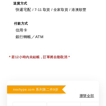
送貨方式
快遞宅配
7-11 取貨
/
全家取貨 / 港澳順豐
/
付款方式
信用卡
銀行轉帳／ATM
* 若12小時內未結帳，訂單將自動取消 *
nexhype.com 系列第二件9折
瀏覽全部