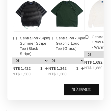
Centralpa
CentralPark.4pm
CentralPark.4pm
Crew Neck
Summer Stripe
Graphic Logo
- Warm Wh
Tee (Black
Tee (Grass)
Stripe)
-
NT$ 1,692
-
+
-
+
NT$ 1,880
NT$ 1,422
NT$ 1,242
NT$ 1,580
NT$ 1,380
加入購物車