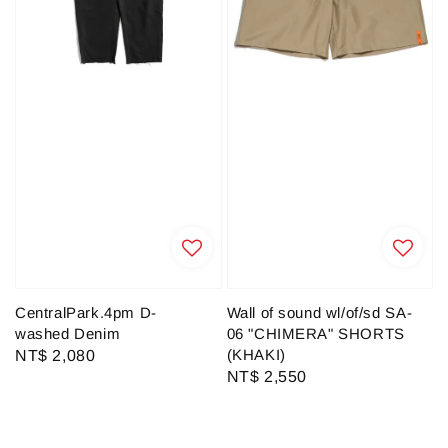
CentralPark.4pm D-
Wall of sound wl/of/sd SA-
washed Denim
06 "CHIMERA" SHORTS
(KHAKI)
Regular
NT$ 2,080
Regular
NT$ 2,550
price
price