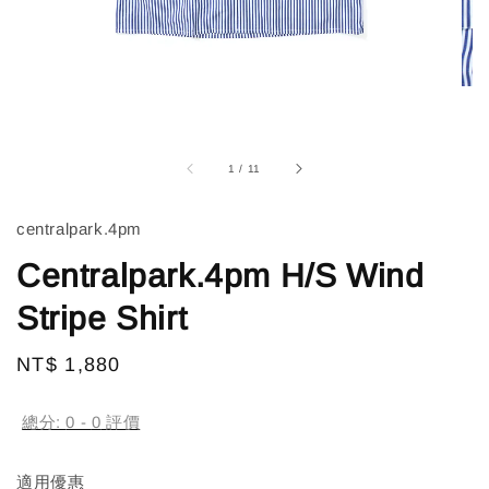
1
/
11
centralpark.4pm
Centralpark.4pm H/S Wind
Stripe Shirt
Regular
NT$ 1,880
售完
price
總分:
0
-
0
評價
適用優惠