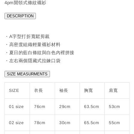
4pm開領式條紋襯衫
DESCRIPTION
・A字型打折寬鬆剪裁
・高密度組織輕量襯衫材料
・夏日的藍白條紋與白色內裡拼接
・左右兩個隱藏式拉鍊口袋
SIZE MEASURMENTS
SIZE
衣長
袖長
胸寬
肩寬
01 size
76cm
29cm
63.5cm
53cm
02 size
78cm
30cm
65.5cm
55cm