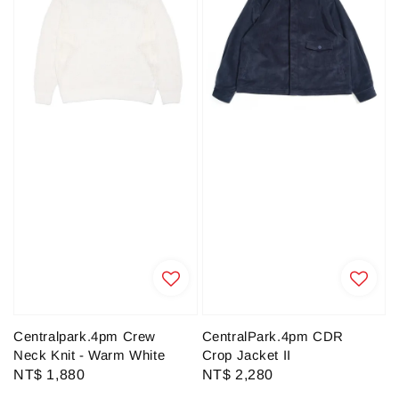
Centralpark.4pm Crew
CentralPark.4pm CDR
Neck Knit - Warm White
Crop Jacket II
Regular
NT$ 1,880
Regular
NT$ 2,280
price
price