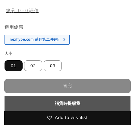
price
總分:
0
-
0
評價
適用優惠
nexhype.com 系列第二件9折
大小
01
02
03
售完
補貨時提醒我
Add to wishlist