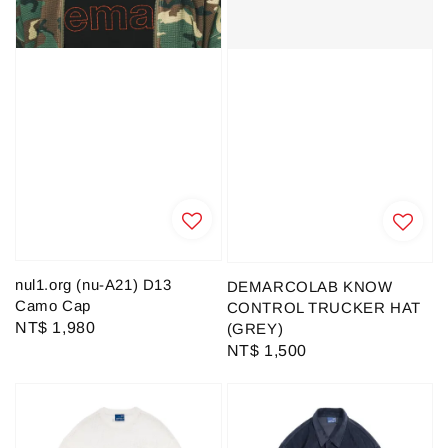
nul1.org (nu-A21) D13
DEMARCOLAB KNOW
Camo Cap
CONTROL TRUCKER HAT
Regular
NT$ 1,980
(GREY)
Regular
NT$ 1,500
price
price