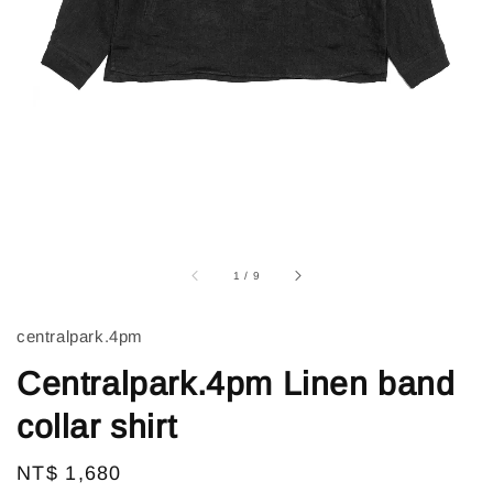
1
/
9
centralpark.4pm
Centralpark.4pm Linen band
collar shirt
Regular
NT$ 1,680
售完