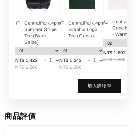
Centralpa
CentralPark.4pm
CentralPark.4pm
Crew Neck
Summer Stripe
Graphic Logo
- Warm Wh
Tee (Black
Tee (Grass)
Stripe)
-
NT$ 1,692
-
+
-
+
NT$ 1,880
NT$ 1,422
NT$ 1,242
NT$ 1,580
NT$ 1,380
加入購物車
商品評價