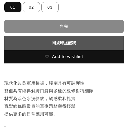
01
02
03
售完
補貨時提醒我
Add to wishlist
現代化改良軍用長褲，腰圍具有可調彈性
雙側具有經典斜跨口袋與多樣的線條對稱細節
材質為暗色水洗斜紋，觸感柔和扎實
寬鬆線條將嚴肅的軍事題材顯得輕鬆
提供更多的日常應用可能。
-