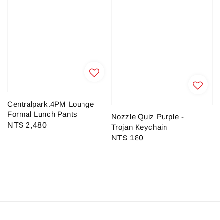
Centralpark.4PM Lounge
Formal Lunch Pants
Nozzle Quiz Purple -
Regular
NT$ 2,480
Trojan Keychain
price
Regular
NT$ 180
price