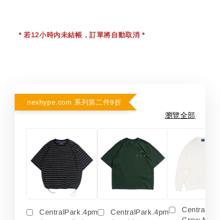
* 若12小時內未結帳，訂單將自動取消 *
nexhype.com 系列第二件9折
瀏覽全部
Centralpa
CentralPark.4pm
CentralPark.4pm
Crew Neck