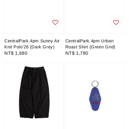
CentralPark.4pm Sunny Air
CentralPark.4pm Urban
Knit Polo’26 (Dark Grey)
Roast Shirt (Green Grid)
Regular
NT$ 1,680
Regular
NT$ 1,780
price
price