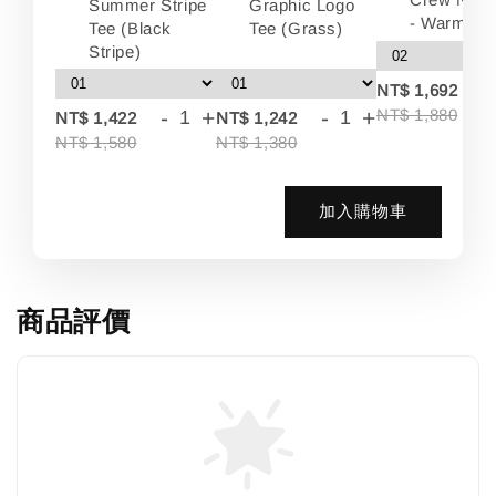
Summer Stripe
Graphic Logo
- Warm Wh
Tee (Black
Tee (Grass)
Stripe)
-
NT$ 1,692
-
+
-
+
NT$ 1,880
NT$ 1,422
NT$ 1,242
NT$ 1,580
NT$ 1,380
加入購物車
商品評價