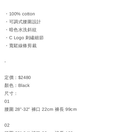
・100% cotton
・可調式腰圍設計
・暗色水洗斜紋
・C Logo 刺繡細節
・寬鬆線條剪裁
-
定價：$2480
顏色：Black
尺寸：
01
腰圍 28”-32” 褲口 22cm 褲長 99cm
02