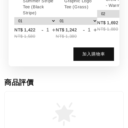
Summer Stripe
Graphic Logo
- Warm Wh
Tee (Black
Tee (Grass)
Stripe)
-
NT$ 1,692
-
+
-
+
NT$ 1,880
NT$ 1,422
NT$ 1,242
NT$ 1,580
NT$ 1,380
加入購物車
商品評價