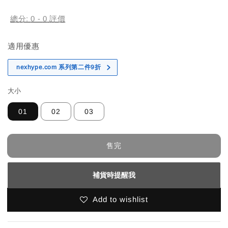
price
總分:
0
-
0
評價
適用優惠
nexhype.com 系列第二件9折
大小
01
02
03
售完
補貨時提醒我
Add to wishlist