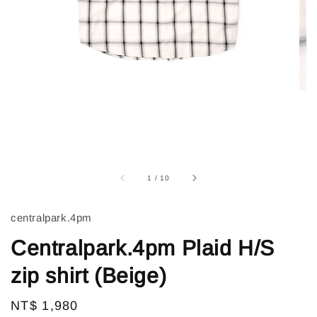
1
/
10
centralpark.4pm
Centralpark.4pm Plaid H/S
zip shirt (Beige)
Regular
NT$ 1,980
售完