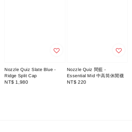
Nozzle Quiz Slate Blue -
Nozzle Quiz 間藍 -
Ridge Split Cap
Essential Mid 中高筒休閒襪
Regular
NT$ 1,980
Regular
NT$ 220
price
price