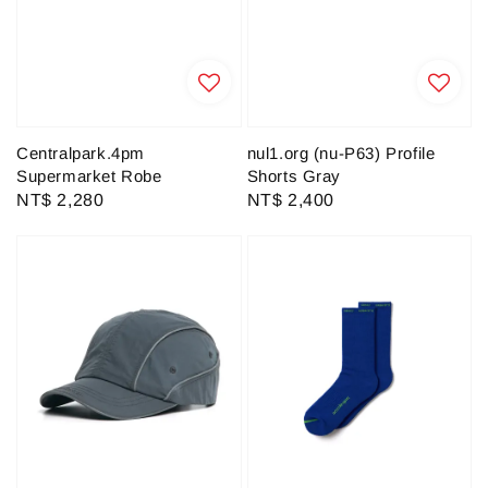
Centralpark.4pm
nul1.org (nu-P63) Profile
Supermarket Robe
Shorts Gray
Regular
NT$ 2,280
Regular
NT$ 2,400
price
price