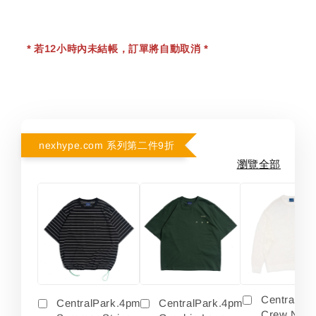
* 若12小時內未結帳，訂單將自動取消 *
nexhype.com 系列第二件9折
瀏覽全部
Centralpa
CentralPark.4pm
CentralPark.4pm
Crew Neck