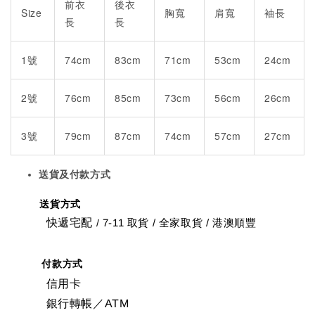
前衣
後衣
Size
胸寬
肩寬
袖長
長
長
1號
74cm
83cm
71cm
53cm
24cm
2號
76cm
85cm
73cm
56cm
26cm
3號
79cm
87cm
74cm
57cm
27cm
送貨及付款方式
送貨方式
快遞宅配
7-11 取貨
/
全家取貨 / 港澳順豐
/
付款方式
信用卡
銀行轉帳／ATM