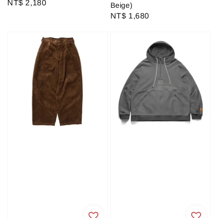
Regular
NT$ 2,180
Beige)
price
Regular
NT$ 1,680
price