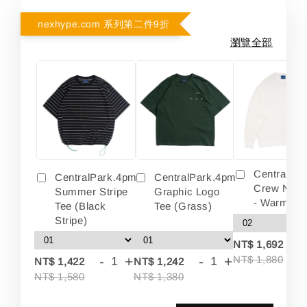
nexhype.com 系列第二件9折
瀏覽全部
Centralpa
CentralPark.4pm
CentralPark.4pm
Crew Neck
Summer Stripe
Graphic Logo
- Warm Wh
Tee (Black
Tee (Grass)
Stripe)
-
NT$ 1,692
-
+
-
+
NT$ 1,880
NT$ 1,422
NT$ 1,242
NT$ 1,580
NT$ 1,380