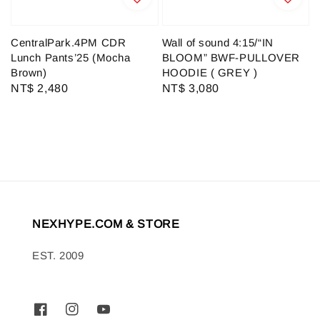
CentralPark.4PM CDR
Wall of sound 4:15/“IN
Lunch Pants’25 (Mocha
BLOOM” BWF-PULLOVER
Brown)
HOODIE ( GREY )
Regular
NT$ 2,480
Regular
NT$ 3,080
price
price
NEXHYPE.COM & STORE
EST. 2009