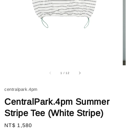
1
/
12
centralpark.4pm
CentralPark.4pm Summer
Stripe Tee (White Stripe)
Regular
NT$ 1,580