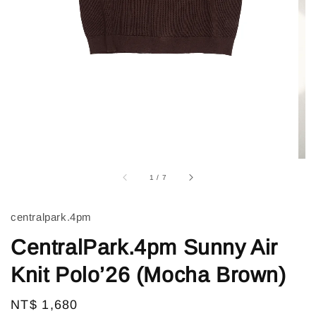
1
/
7
centralpark.4pm
CentralPark.4pm Sunny Air
Knit Polo’26 (Mocha Brown)
Regular
NT$ 1,680