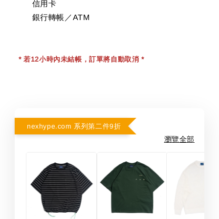
信用卡
銀行轉帳／ATM
* 若12小時內未結帳，訂單將自動取消 *
nexhype.com 系列第二件9折
瀏覽全部