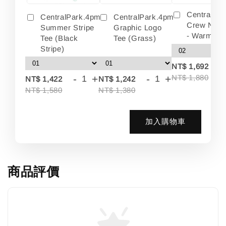
Centralpa
CentralPark.4pm
CentralPark.4pm
Crew Neck
Summer Stripe
Graphic Logo
- Warm Wh
Tee (Black
Tee (Grass)
Stripe)
-
NT$ 1,692
-
+
-
+
NT$ 1,880
NT$ 1,422
NT$ 1,242
NT$ 1,580
NT$ 1,380
加入購物車
商品評價