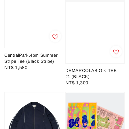
CentralPark.4pm Summer
Stripe Tee (Black Stripe)
Regular
NT$ 1,580
DEMARCOLAB O.< TEE
price
#1 (BLACK)
Regular
NT$ 1,300
price