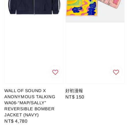
WALL OF SOUND X
好初漫報
ANONYMOUS TALKING
Regular
NT$ 150
WA06-“MAP/SALLY”
price
REVERSIBLE BOMBER
JACKET (NAVY)
Regular
NT$ 4,780
price