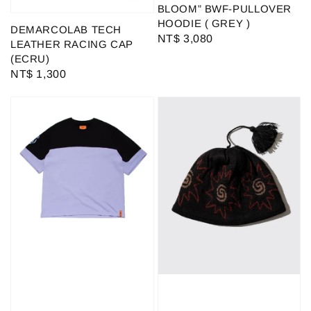
BLOOM” BWF-PULLOVER
HOODIE ( GREY )
DEMARCOLAB TECH
Regular
NT$ 3,080
LEATHER RACING CAP
price
(ECRU)
Regular
NT$ 1,300
price