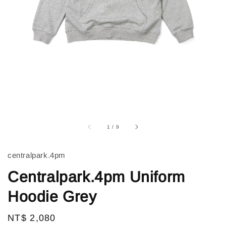
1
/
9
centralpark.4pm
Centralpark.4pm Uniform
Hoodie Grey
Regular
NT$ 2,080
售完