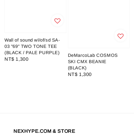
Wall of sound wl/of/sd SA-
03 "69" TWO TONE TEE
(BLACK / PALE PURPLE)
DeMarcoLab COSMOS
Regular
NT$ 1,300
SKI CMX BEANIE
price
(BLACK)
Regular
NT$ 1,300
price
NEXHYPE.COM & STORE