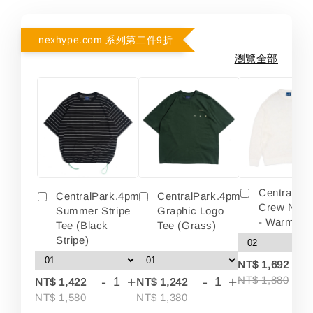
nexhype.com 系列第二件9折
瀏覽全部
Centralpa
CentralPark.4pm
CentralPark.4pm
Crew Neck
Summer Stripe
Graphic Logo
- Warm Wh
Tee (Black
Tee (Grass)
Stripe)
-
NT$ 1,692
-
+
-
+
NT$ 1,880
NT$ 1,422
NT$ 1,242
NT$ 1,580
NT$ 1,380