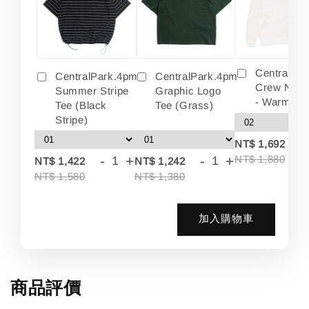
Centralpa
CentralPark.4pm
CentralPark.4pm
Crew Neck
Summer Stripe
Graphic Logo
- Warm Wh
Tee (Black
Tee (Grass)
Stripe)
-
NT$ 1,692
-
+
-
+
NT$ 1,880
NT$ 1,422
NT$ 1,242
NT$ 1,580
NT$ 1,380
加入購物車
商品評價