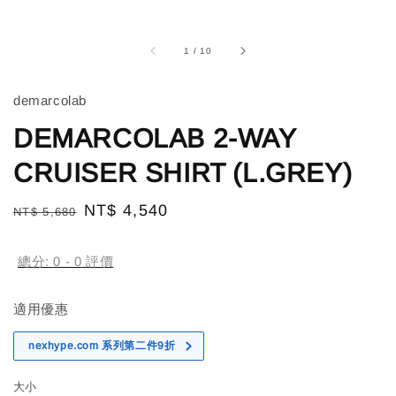
1
/
10
demarcolab
DEMARCOLAB 2-WAY
CRUISER SHIRT (L.GREY)
Regular
Sale
NT$ 4,540
NT$ 5,680
售完
price
price
總分:
0
-
0
評價
適用優惠
nexhype.com 系列第二件9折
大小