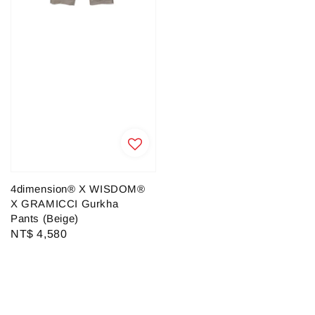
4dimension® X WISDOM®
X GRAMICCI Gurkha
Pants (Beige)
Regular
NT$ 4,580
price