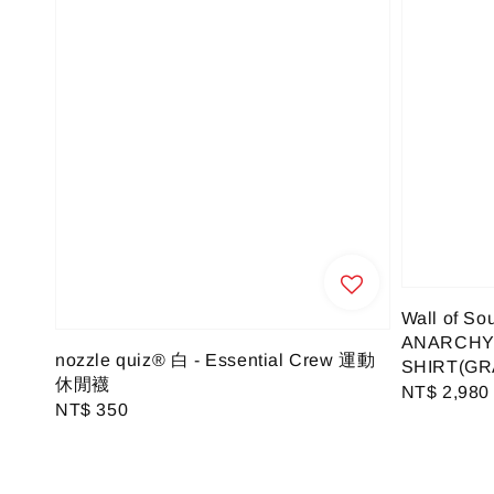
Wall of So
ANARCHY
nozzle quiz® 白 - Essential Crew 運動
SHIRT(GR
休閒襪
Regular
NT$ 2,980
Regular
NT$ 350
price
price