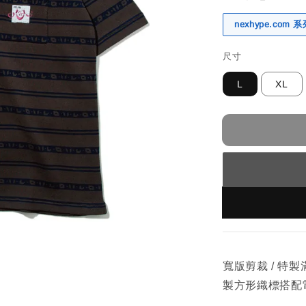
nexhype.com
尺寸
L
XL
寬版剪裁 / 特製
製⽅形織標搭配