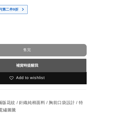
 系列第二件9折
售完
補貨時提醒我
Add to wishlist
滿版花紋 / 針織純棉⾯料 / 胸前⼝袋設計 / 特
電繡圖騰