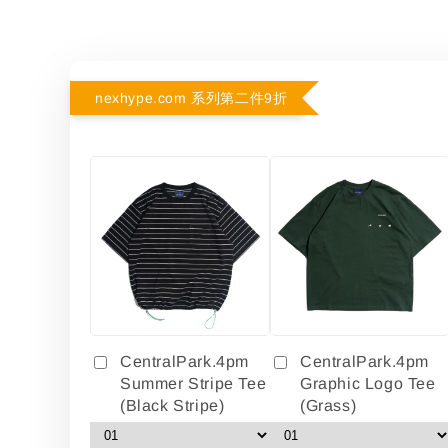
nexhype.com 系列第二件9折
CentralPark.4pm
CentralPark.4pm
Summer Stripe Tee
Graphic Logo Tee
(Black Stripe)
(Grass)