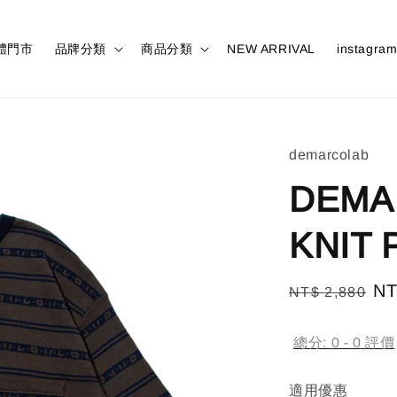
體門市
品牌分類
商品分類
NEW ARRIVAL
instagra
demarcolab
DEMA
KNIT 
Regular
Sa
NT
NT$ 2,880
price
pr
總分:
0
-
0
評價
適用優惠