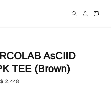
m
RCOLAB AsCIID
PK TEE (Brown)
le
$ 2,448
售完
ice