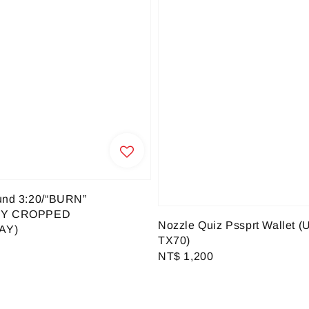
und 3:20/“BURN”
Y CROPPED
Nozzle Quiz Pssprt Wallet (
AY)
TX70)
Regular
NT$ 1,200
price