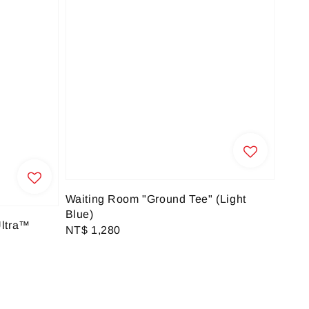
Waiting Room "Ground Tee" (Light
Blue)
Ultra™
Regular
NT$ 1,280
price