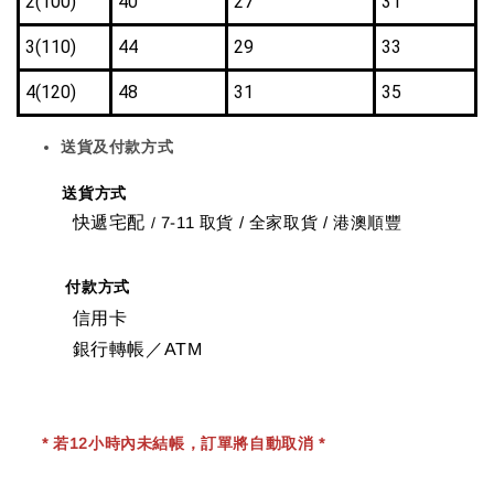
2(100)
40
27
31
3(110)
44
29
33
4(120)
48
31
35
送貨及付款方式
送貨方式
快遞宅配
7-11 取貨
/
全家取貨 / 港澳順豐
/
付款方式
信用卡
銀行轉帳／ATM
* 若12小時內未結帳，訂單將自動取消 *