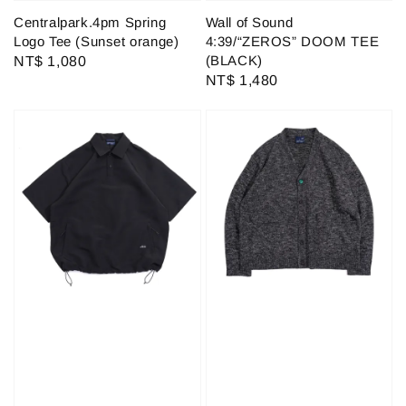
Centralpark.4pm Spring
Wall of Sound
Logo Tee (Sunset orange)
4:39/“ZEROS” DOOM TEE
(BLACK)
Regular
NT$ 1,080
Regular
NT$ 1,480
price
price