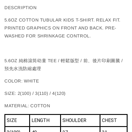
DESCRIPTION
5.6OZ COTTON TUBULAR KIDS T-SHIRT. RELAX FIT.
PRINTED GRAPHICS ON FRONT AND BACK. PRE-
WASHED FOR SHRINKAGE CONTROL.
5.6OZ 純棉滾筒幼童 TEE / 輕鬆版型 / 前、後片印刷圖騰 /
預先水洗防縮處理
COLOR: WHITE
SIZE: 2(100) / 3(110) / 4(120)
MATERIAL: COTTON
SIZE
LENGTH
SHOULDER
CHEST