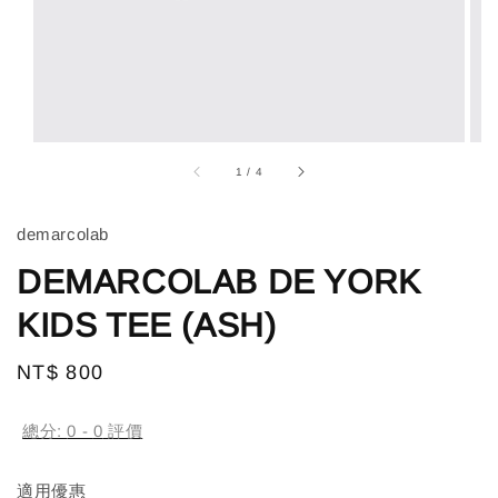
1
/
4
demarcolab
DEMARCOLAB DE YORK
KIDS TEE (ASH)
Regular
NT$ 800
price
總分:
0
-
0
評價
適用優惠