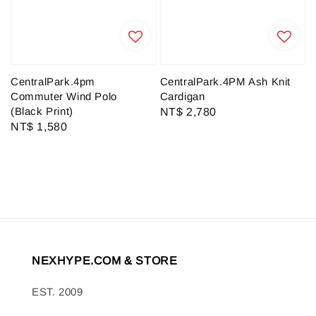
CentralPark.4pm
CentralPark.4PM Ash Knit
Commuter Wind Polo
Cardigan
(Black Print)
Regular
NT$ 2,780
Regular
NT$ 1,580
price
price
NEXHYPE.COM & STORE
EST. 2009