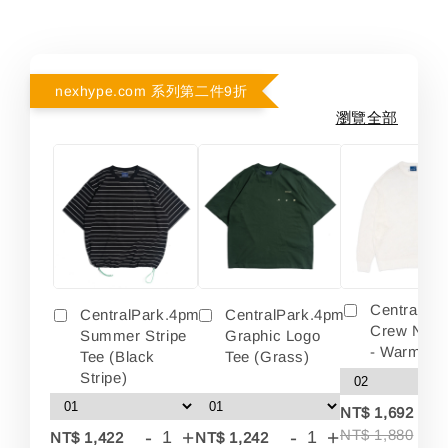
nexhype.com 系列第二件9折
瀏覽全部
Centralpa
CentralPark.4pm
CentralPark.4pm
Crew Neck
Summer Stripe
Graphic Logo
- Warm Wh
Tee (Black
Tee (Grass)
Stripe)
-
NT$ 1,692
-
+
-
+
NT$ 1,880
NT$ 1,422
NT$ 1,242