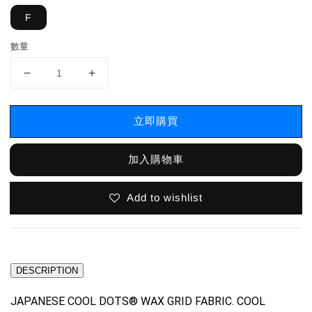
F
數量
立即購買
加入購物車
Add to wishlist
DESCRIPTION
JAPANESE COOL DOTS® WAX GRID FABRIC. COOL