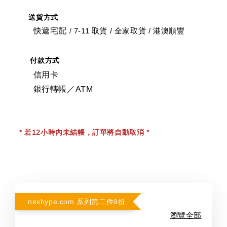
送貨方式
快遞宅配
7-11 取貨
/
全家取貨 / 港澳順豐
/
付款方式
信用卡
銀行轉帳／ATM
* 若12小時內未結帳，訂單將自動取消 *
nexhype.com 系列第二件9折
瀏覽全部