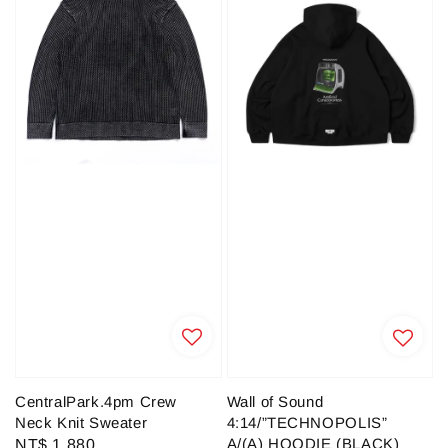
CentralPark.4pm Crew
Wall of Sound
Neck Knit Sweater
4:14/”TECHNOPOLIS”
A/(A) HOODIE (BLACK)
Regular
NT$ 1,880