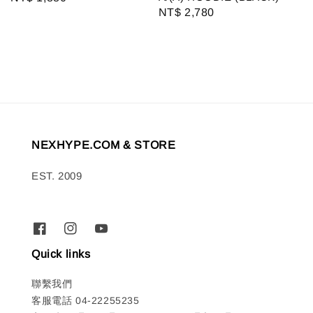
Regular
NT$ 2,780
price
price
NEXHYPE.COM & STORE
EST. 2009
Quick links
聯繫我們
客服電話 04-22255235