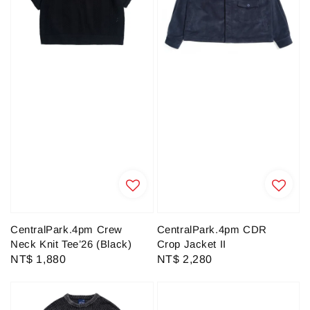
CentralPark.4pm Crew
CentralPark.4pm CDR
Neck Knit Tee’26 (Black)
Crop Jacket II
Regular
NT$ 1,880
Regular
NT$ 2,280
price
price