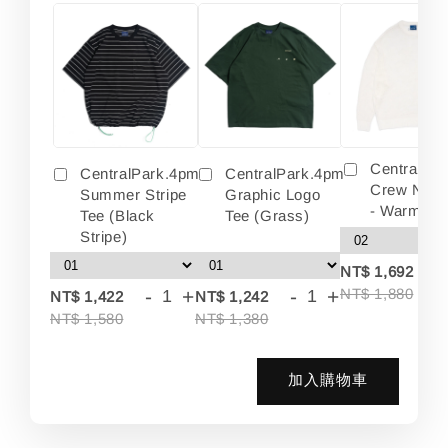
Centralpa
CentralPark.4pm
CentralPark.4pm
Crew Neck
Summer Stripe
Graphic Logo
- Warm Wh
Tee (Black
Tee (Grass)
Stripe)
-
NT$ 1,692
-
+
-
+
NT$ 1,880
NT$ 1,422
NT$ 1,242
NT$ 1,580
NT$ 1,380
加入購物車