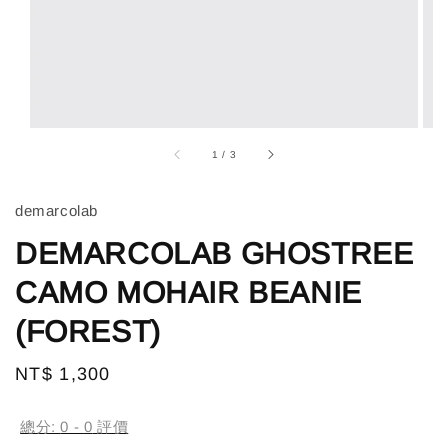
1
/
3
demarcolab
DEMARCOLAB GHOSTREE
CAMO MOHAIR BEANIE
(FOREST)
Regular
NT$ 1,300
售完
price
總分:
0
-
0
評價