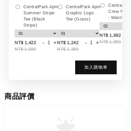
Centralpa
CentralPark.4pm
CentralPark.4pm
Crew Neck
Summer Stripe
Graphic Logo
- Warm Wh
Tee (Black
Tee (Grass)
Stripe)
-
NT$ 1,692
-
+
-
+
NT$ 1,880
NT$ 1,422
NT$ 1,242
NT$ 1,580
NT$ 1,380
加入購物車
商品評價