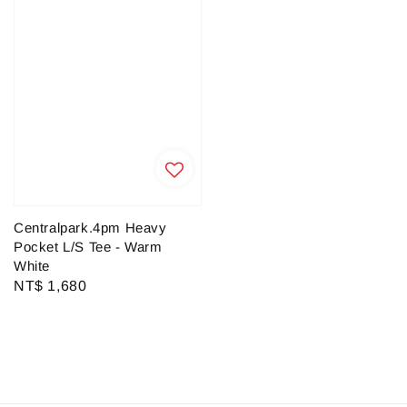
Centralpark.4pm Heavy
Pocket L/S Tee - Warm
White
Regular
NT$ 1,680
price