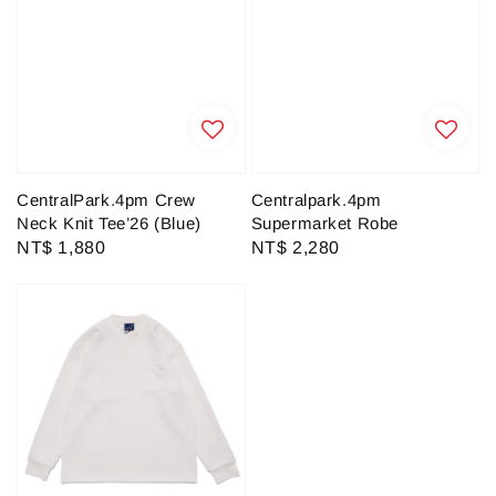
CentralPark.4pm Crew
Centralpark.4pm
Neck Knit Tee’26 (Blue)
Supermarket Robe
Regular
NT$ 1,880
Regular
NT$ 2,280
price
price