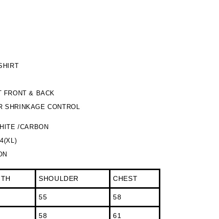
SHIRT
T FRONT & BACK
R SHRINKAGE CONTROL
WHITE /CARBON
 4(XL)
ON
GTH
SHOULDER
CHEST
55
58
58
61