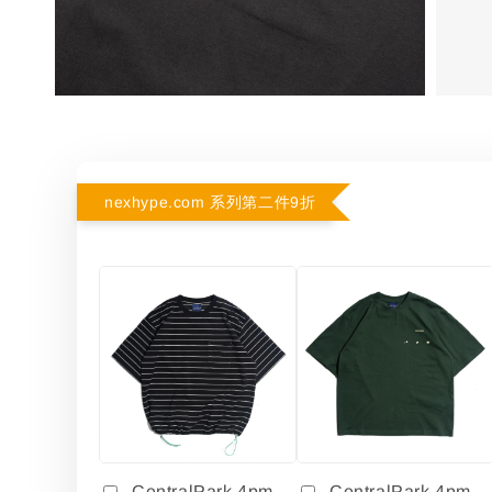
nexhype.com 系列第二件9折
CentralPark.4pm
CentralPark.4pm