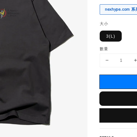
nexhype.com
大小
3(L)
數量