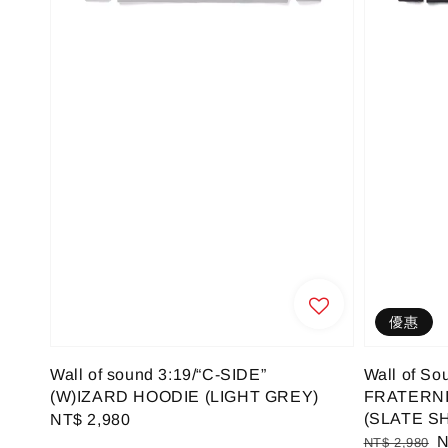
優惠
Wall of sound 3:19/“C-SIDE”
Wall of So
(W)IZARD HOODIE (LIGHT GREY)
FRATERNI
(SLATE S
Regular
NT$ 2,980
Regular
S
N
price
NT$ 2,980