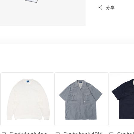
分享
Centralpark.4pm
Centralpark.4PM
Centra