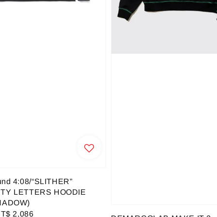
und 4:08/“SLITHER”
TY LETTERS HOODIE
HADOW)
ale
T$ 2,086