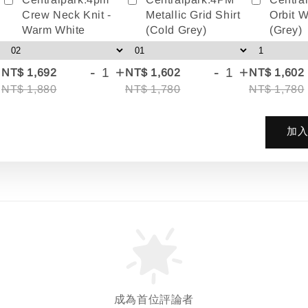
Crew Neck Knit -
Metallic Grid Shirt
Orbit W
Warm White
(Cold Grey)
(Grey)
+
-
+
-
+
NT$ 1,692
NT$ 1,602
NT$ 1,602
NT$ 1,880
NT$ 1,780
NT$ 1,780
加
成為首位評論者