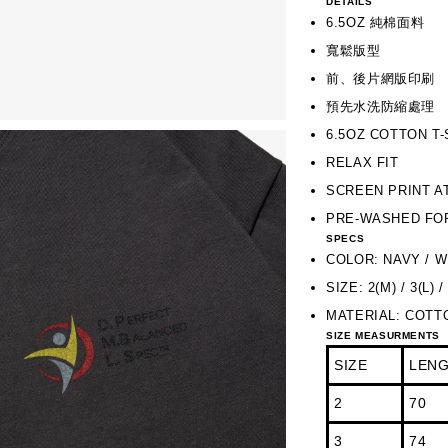
DETAILS
6.5OZ 純棉面料
寬鬆版型
前、後片網版印刷
預先水洗防縮處理
6.5OZ COTTON T-
RELAX FIT
SCREEN PRINT A
PRE-WASHED FO
SPECS
COLOR: NAVY / 
SIZE: 2(M) / 3(L) /
MATERIAL: COTT
SIZE MEASURMENTS
SIZE
LEN
2
70
3
74