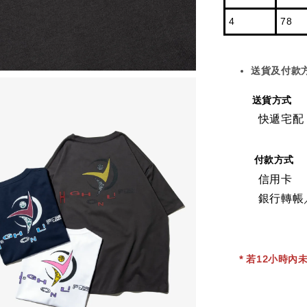
4
78
送貨及付款
送貨方式
快遞宅配
付款方式
信用卡
銀行轉帳
* 若12小時內未