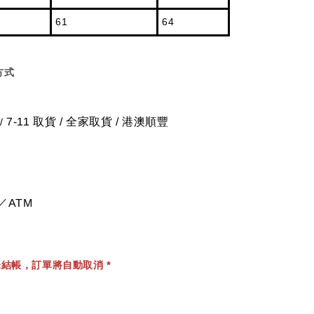
61
64
方式
7-11 取貨
/
全家取貨 / 港澳順豐
/
／ATM
結帳，訂單將自動取消 *