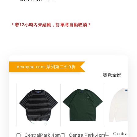
* 若12小時內未結帳，訂單將自動取消 *
nexhype.com 系列第二件9折
瀏覽全部
Centralpa
CentralPark.4pm
CentralPark.4pm