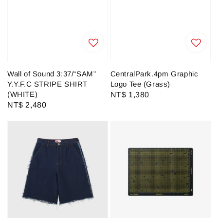
Wall of Sound 3:37/“SAM”
CentralPark.4pm Graphic
Y.Y.F.C STRIPE SHIRT
Logo Tee (Grass)
(WHITE)
Regular
NT$ 1,380
Regular
NT$ 2,480
price
price