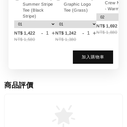
Crew Neck
Summer Stripe
Graphic Logo
- Warm Wh
Tee (Black
Tee (Grass)
Stripe)
-
NT$ 1,692
-
+
-
+
NT$ 1,880
NT$ 1,422
NT$ 1,242
NT$ 1,580
NT$ 1,380
加入購物車
商品評價