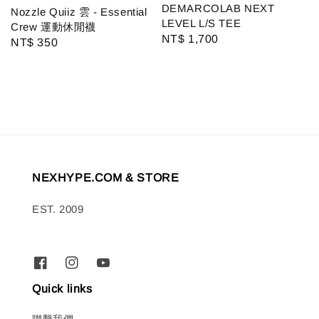
DEMARCOLAB NEXT
Nozzle Quiiz 雲 - Essential
LEVEL L/S TEE
Crew 運動休閒襪
Regular
NT$ 1,700
Regular
NT$ 350
price
price
NEXHYPE.COM & STORE
EST. 2009
Quick links
聯繫我們