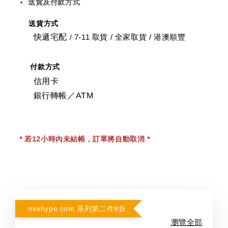
送貨及付款方式
送貨方式
快遞宅配
7-11 取貨
/
全家取貨 / 港澳順豐
/
付款方式
信用卡
銀行轉帳／ATM
* 若12小時內未結帳，訂單將自動取消 *
nexhype.com 系列第二件9折
瀏覽全部