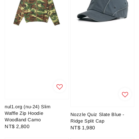
nul1.org (nu-24) Slim
Waffle Zip Hoodie
Nozzle Quiz Slate Blue -
Woodland Camo
Ridge Split Cap
Regular
NT$ 2,800
Regular
NT$ 1,980
price
price