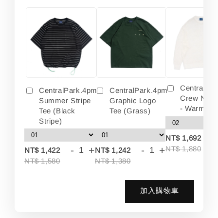
Centralpa
CentralPark.4pm
CentralPark.4pm
Crew Neck
Summer Stripe
Graphic Logo
- Warm Wh
Tee (Black
Tee (Grass)
Stripe)
-
NT$ 1,692
-
+
-
+
NT$ 1,880
NT$ 1,422
NT$ 1,242
NT$ 1,580
NT$ 1,380
加入購物車