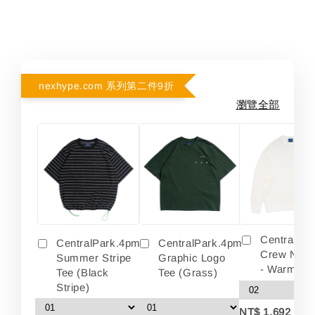
nexhype.com 系列第二件9折
瀏覽全部
Centralpa
CentralPark.4pm
CentralPark.4pm
Crew Neck
Summer Stripe
Graphic Logo
- Warm Wh
Tee (Black
Tee (Grass)
Stripe)
-
NT$ 1,692