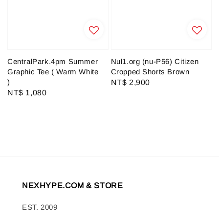
CentralPark.4pm Summer
Nul1.org (nu-P56) Citizen
Graphic Tee ( Warm White
Cropped Shorts Brown
)
Regular
NT$ 2,900
Regular
NT$ 1,080
price
price
NEXHYPE.COM & STORE
EST. 2009