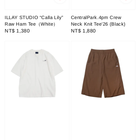
ILLAY STUDIO “Calla Lily”
CentralPark.4pm Crew
Raw Ham Tee（White）
Neck Knit Tee’26 (Black)
Regular
NT$ 1,380
Regular
NT$ 1,880
price
price