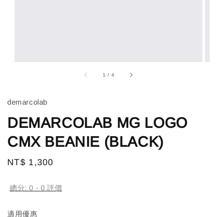
1
/
4
demarcolab
DEMARCOLAB MG LOGO
CMX BEANIE (BLACK)
Regular
NT$ 1,300
售完
price
總分:
0
-
0
評價
適用優惠