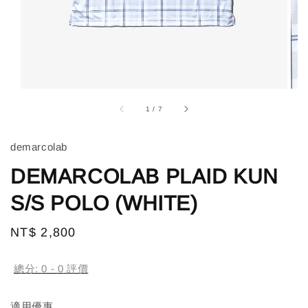
1
/
7
demarcolab
DEMARCOLAB PLAID KUN
S/S POLO (WHITE)
Regular
NT$ 2,800
price
總分:
0
-
0
評價
適用優惠