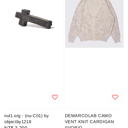
nul1.org - (nu-C01) by
DEMARCOLAB CAMO
objectby1218
VENT KNIT CARDIGAN
(IVORY)
Regular
NT$ 3,200