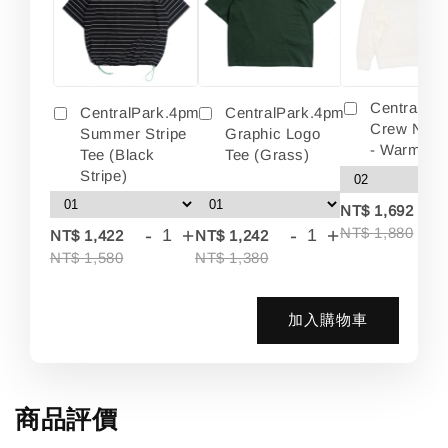
Centralpa
CentralPark.4pm
CentralPark.4pm
Crew Neck
Summer Stripe
Graphic Logo
- Warm Wh
Tee (Black
Tee (Grass)
Stripe)
-
NT$ 1,692
-
+
-
+
NT$ 1,880
NT$ 1,422
NT$ 1,242
NT$ 1,580
NT$ 1,380
加入購物車
商品評價