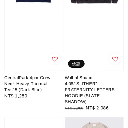
優惠
CentralPark.4pm Crew
Wall of Sound
Neck Heavy Thermal
4:08/“SLITHER”
Tee’25 (Dark Blue)
FRATERNITY LETTERS
HOODIE (SLATE
Regular
NT$ 1,280
SHADOW)
price
Regular
Sale
NT$ 2,086
NT$ 2,980
price
price