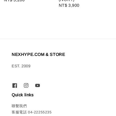
Regular
NT$ 3,900
price
price
NEXHYPE.COM & STORE
EST. 2009
Quick links
聯繫我們
客服電話 04-22255235