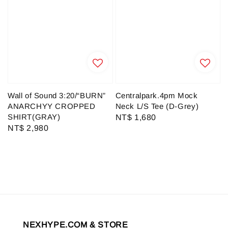
Wall of Sound 3:20/“BURN”
Centralpark.4pm Mock
ANARCHYY CROPPED
Neck L/S Tee (D-Grey)
SHIRT(GRAY)
Regular
NT$ 1,680
Regular
NT$ 2,980
price
price
NEXHYPE.COM & STORE