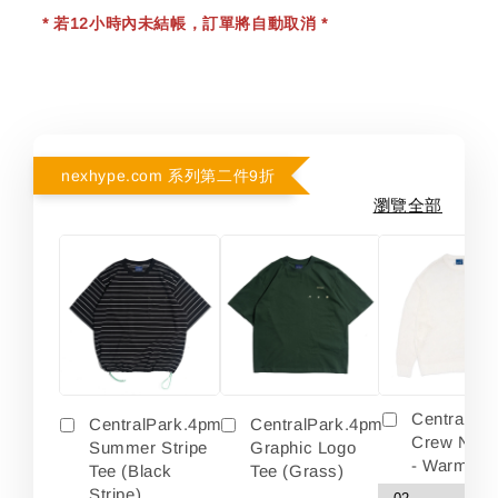
* 若12小時內未結帳，訂單將自動取消 *
nexhype.com 系列第二件9折
瀏覽全部
Centralpa
CentralPark.4pm
CentralPark.4pm
Crew Neck
Summer Stripe
Graphic Logo
- Warm Wh
Tee (Black
Tee (Grass)
Stripe)