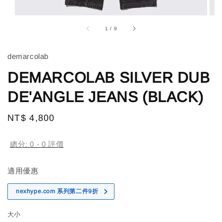
1
/
9
demarcolab
DEMARCOLAB SILVER DUB
DE'ANGLE JEANS (BLACK)
Regular
NT$ 4,800
price
總分:
0
-
0
評價
適用優惠
nexhype.com 系列第二件9折
大小