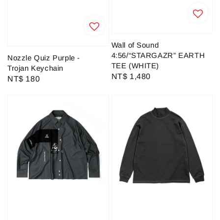
Wall of Sound
4:56/“STARGAZR” EARTH
Nozzle Quiz Purple -
TEE (WHITE)
Trojan Keychain
Regular
NT$ 1,480
Regular
NT$ 180
price
price