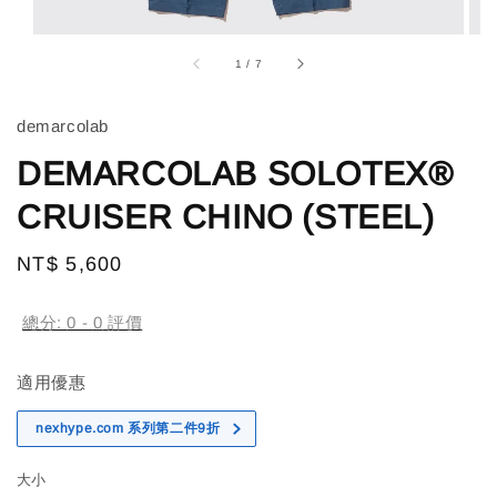
1
/
7
demarcolab
DEMARCOLAB SOLOTEX®
CRUISER CHINO (STEEL)
Regular
NT$ 5,600
price
總分:
0
-
0
評價
適用優惠
nexhype.com 系列第二件9折
大小