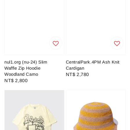
nul1.org (nu-24) Slim
CentralPark.4PM Ash Knit
Waffle Zip Hoodie
Cardigan
Woodland Camo
Regular
NT$ 2,780
Regular
NT$ 2,800
price
price