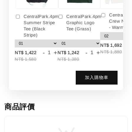
Centralpa
CentralPark.4pm
CentralPark.4pm
Crew Neck
Summer Stripe
Graphic Logo
- Warm Wh
Tee (Black
Tee (Grass)
Stripe)
-
NT$ 1,692
-
+
-
+
NT$ 1,880
NT$ 1,422
NT$ 1,242
NT$ 1,580
NT$ 1,380
加入購物車
商品評價