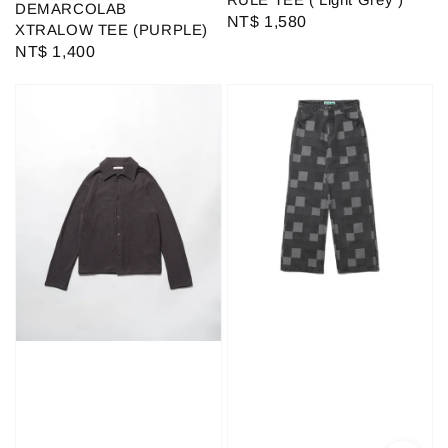
DEMARCOLAB
Regular
NT$ 1,580
XTRALOW TEE (PURPLE)
price
Regular
NT$ 1,400
price