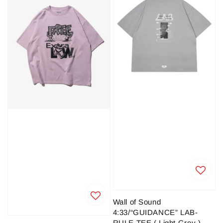
Wall of Sound
4:33/“GUIDANCE” LAB-
RULE TEE ( Light Grey )