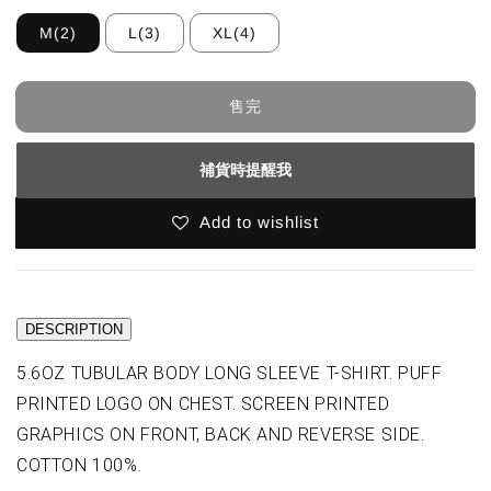
M(2)
L(3)
XL(4)
售完
補貨時提醒我
Add to wishlist
DESCRIPTION
5.6OZ TUBULAR BODY LONG SLEEVE T-SHIRT. PUFF
PRINTED LOGO ON CHEST. SCREEN PRINTED
GRAPHICS ON FRONT, BACK AND REVERSE SIDE.
COTTON 100%.