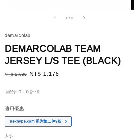
1
/
5
demarcolab
DEMARCOLAB TEAM
JERSEY L/S TEE (BLACK)
Regular
Sale
NT$ 1,176
NT$ 1,680
售完
price
price
總分:
0
-
0
評價
適用優惠
nexhype.com 系列第二件9折
大小