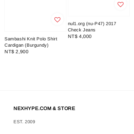
nul1.org (nu-P47) 2017
Check Jeans
Regular
NT$ 4,000
Sambashi Knit Polo Shirt
price
Cardigan (Burgundy)
Regular
NT$ 2,900
price
NEXHYPE.COM & STORE
EST. 2009