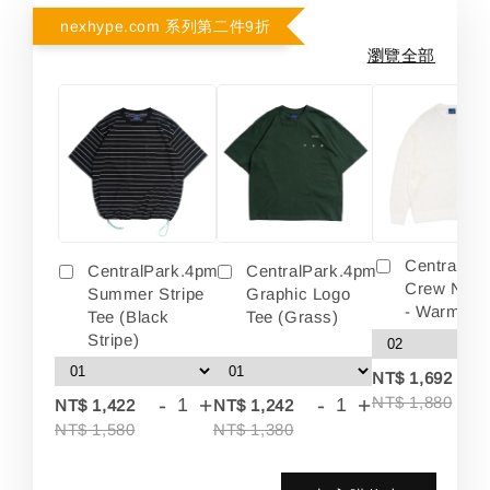
nexhype.com 系列第二件9折
瀏覽全部
Centralpa
CentralPark.4pm
CentralPark.4pm
Crew Neck
Summer Stripe
Graphic Logo
- Warm Wh
Tee (Black
Tee (Grass)
Stripe)
-
NT$ 1,692
-
+
-
+
NT$ 1,880
NT$ 1,422
NT$ 1,242
NT$ 1,580
NT$ 1,380