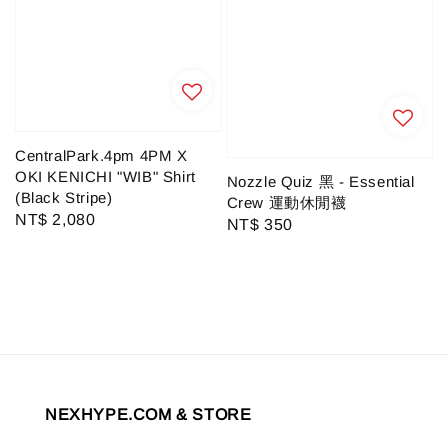
CentralPark.4pm 4PM X
OKI KENICHI "WIB" Shirt
Nozzle Quiz 黑 - Essential
(Black Stripe)
Crew 運動休閒襪
Regular
NT$ 2,080
Regular
NT$ 350
price
price
NEXHYPE.COM & STORE