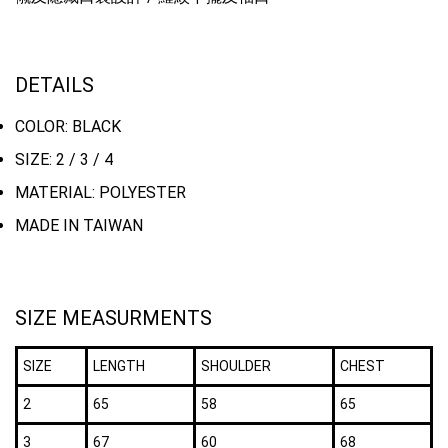
DETAILS
COLOR: BLACK
SIZE: 2 / 3 / 4
MATERIAL: POLYESTER
MADE IN TAIWAN
SIZE MEASURMENTS
SIZE
LENGTH
SHOULDER
CHEST
2
65
58
65
3
67
60
68