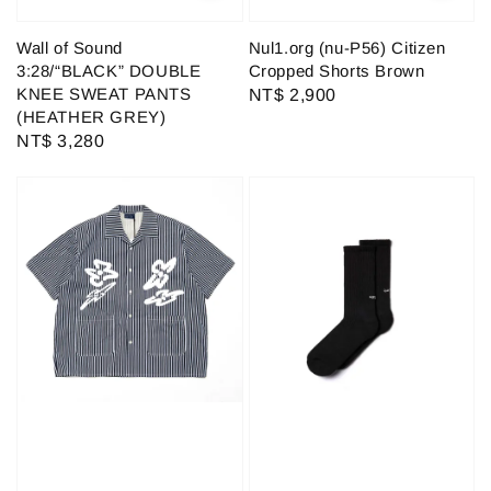
Wall of Sound
Nul1.org (nu-P56) Citizen
3:28/“BLACK” DOUBLE
Cropped Shorts Brown
KNEE SWEAT PANTS
Regular
NT$ 2,900
(HEATHER GREY)
price
Regular
NT$ 3,280
price