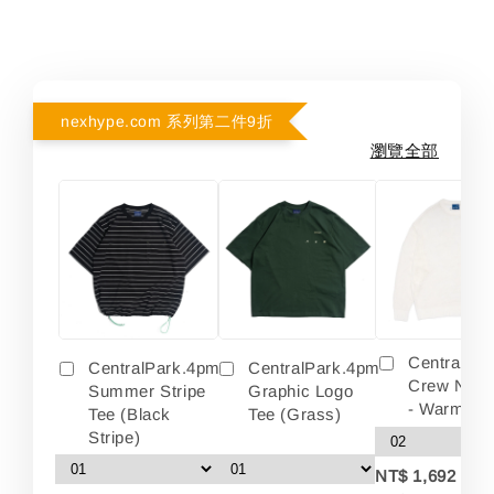
nexhype.com 系列第二件9折
瀏覽全部
Centralpa
CentralPark.4pm
CentralPark.4pm
Crew Neck
Summer Stripe
Graphic Logo
- Warm Wh
Tee (Black
Tee (Grass)
Stripe)
-
NT$ 1,692