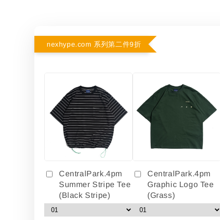
nexhype.com 系列第二件9折
CentralPark.4pm
CentralPark.4pm
Summer Stripe Tee
Graphic Logo Tee
(Black Stripe)
(Grass)