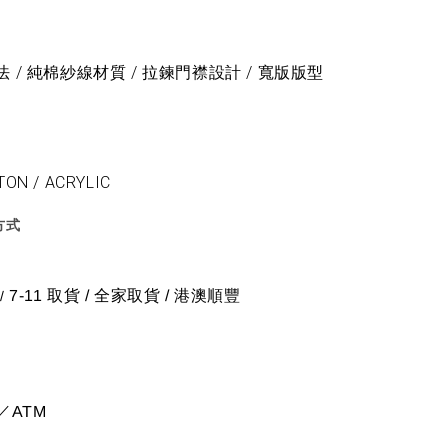
/ 純棉紗線材質 / 拉鍊門襟設計 / 寬版版型
TON / ACRYLIC
方式
7-11 取貨
/
全家取貨 / 港澳順豐
/
／ATM