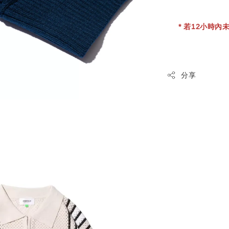
* 若12小時內未
分享