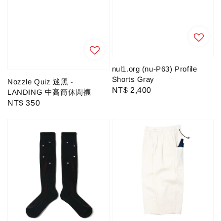
nul1.org (nu-P63) Profile
Shorts Gray
Nozzle Quiz 迷黑 -
Regular
NT$ 2,400
LANDING 中高筒休閒襪
price
Regular
NT$ 350
price