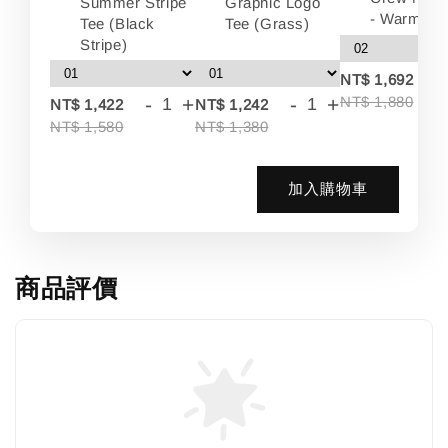
Summer Stripe
Graphic Logo
- Warm Wh
Tee (Black
Tee (Grass)
Stripe)
-
NT$ 1,692
-
+
-
+
NT$ 1,880
NT$ 1,422
NT$ 1,242
NT$ 1,580
NT$ 1,380
加入購物車
商品評價