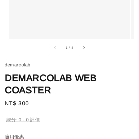
1
/
4
demarcolab
DEMARCOLAB WEB
COASTER
Regular
NT$ 300
price
總分:
0
-
0
評價
適用優惠