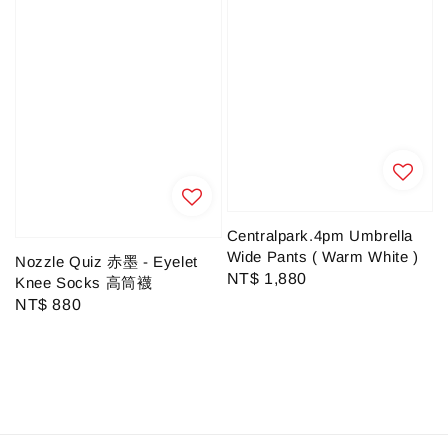
Centralpark.4pm Umbrella
Wide Pants ( Warm White )
Nozzle Quiz 赤墨 - Eyelet
Regular
NT$ 1,880
Knee Socks 高筒襪
price
Regular
NT$ 880
price