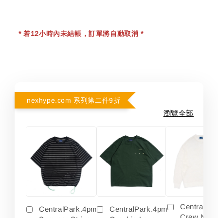
* 若12小時內未結帳，訂單將自動取消 *
nexhype.com 系列第二件9折
瀏覽全部
Centralpa
CentralPark.4pm
CentralPark.4pm
Crew Neck