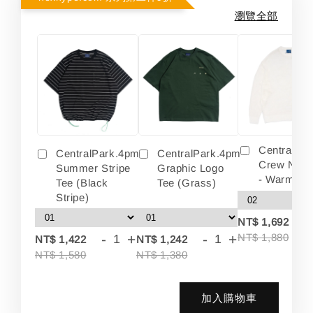
瀏覽全部
Centralpa
CentralPark.4pm
CentralPark.4pm
Crew Neck
Summer Stripe
Graphic Logo
- Warm Wh
Tee (Black
Tee (Grass)
Stripe)
-
NT$ 1,692
-
+
-
+
NT$ 1,880
NT$ 1,422
NT$ 1,242
NT$ 1,580
NT$ 1,380
加入購物車