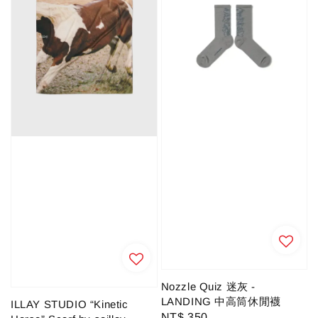
Nozzle Quiz 迷灰 -
LANDING 中高筒休閒襪
ILLAY STUDIO “Kinetic
Regular
NT$ 350