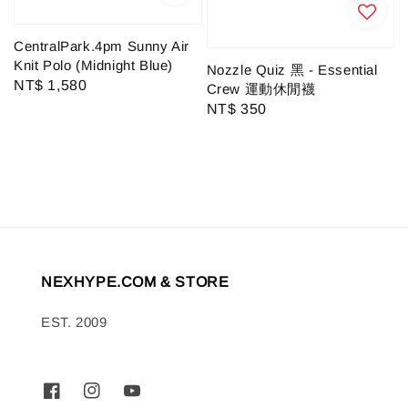
CentralPark.4pm Sunny Air
Knit Polo (Midnight Blue)
Nozzle Quiz 黑 - Essential
Regular
NT$ 1,580
Crew 運動休閒襪
price
Regular
NT$ 350
price
NEXHYPE.COM & STORE
EST. 2009