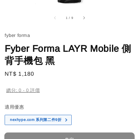
1
/
9
fyber forma
Fyber Forma LAYR Mobile 側
背手機包 黑
Regular
NT$ 1,180
售完
price
總分:
0
-
0
評價
適用優惠
nexhype.com 系列第二件9折