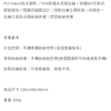
PU Fabric防水面料｜YKK防撥水尼龍拉鍊｜韓國WJ可拆式
調節插扣｜隱藏式磁吸設計｜快取拉鍊立體前袋｜內部含一
拉鍊口袋及分隔收納夾層｜背部收納夾層
容量參考
主包空間：手機專屬收納空間 (或放置錢包等)
背部收納夾層：手機收納副空間(無需開蓋即可快速拿取手機)
快取拉鍊前袋：可放置鑰匙、悠遊卡等。
商品尺寸 120x180x20mm
重量 100g