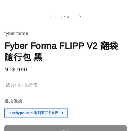
1
/
11
fyber forma
Fyber Forma FLIPP V2 翻袋
隨行包 黑
Regular
NT$ 990
售完
price
總分:
0
-
0
評價
適用優惠
nexhype.com 系列第二件9折