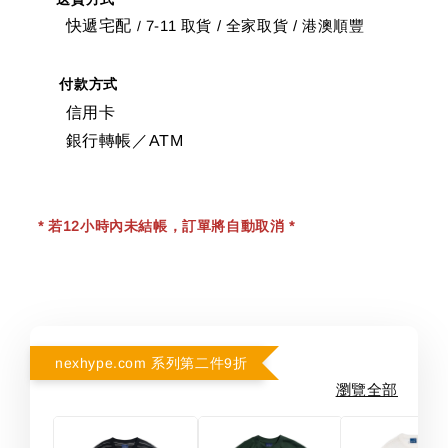
快遞宅配
7-11 取貨
/
全家取貨 / 港澳順豐
/
付款方式
信用卡
銀行轉帳／ATM
* 若12小時內未結帳，訂單將自動取消 *
nexhype.com 系列第二件9折
瀏覽全部