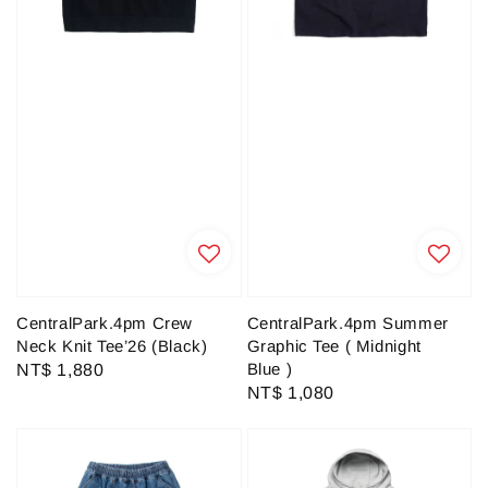
CentralPark.4pm Crew
CentralPark.4pm Summer
Neck Knit Tee’26 (Black)
Graphic Tee ( Midnight
Blue )
Regular
NT$ 1,880
Regular
NT$ 1,080
price
price