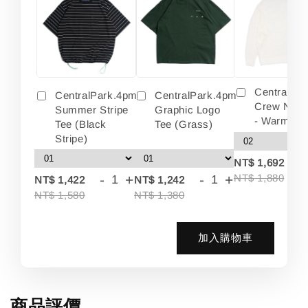
Centralpa
CentralPark.4pm
CentralPark.4pm
Crew Neck
Summer Stripe
Graphic Logo
- Warm Wh
Tee (Black
Tee (Grass)
Stripe)
-
NT$ 1,692
-
+
-
+
NT$ 1,880
NT$ 1,422
NT$ 1,242
NT$ 1,580
NT$ 1,380
加入購物車
商品評價