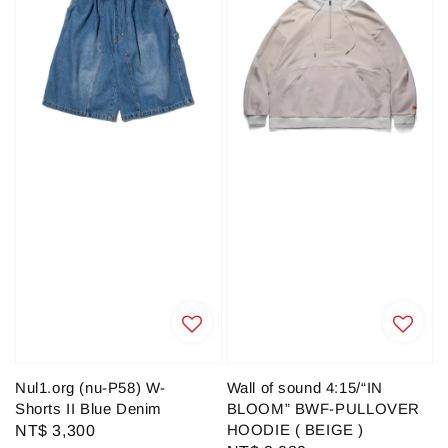
Nul1.org (nu-P58) W-
Wall of sound 4:15/“IN
Shorts II Blue Denim
BLOOM” BWF-PULLOVER
HOODIE ( BEIGE )
Regular
NT$ 3,300