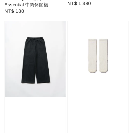
Regular
NT$ 1,380
Essential 中筒休閒襪
price
Regular
NT$ 180
price