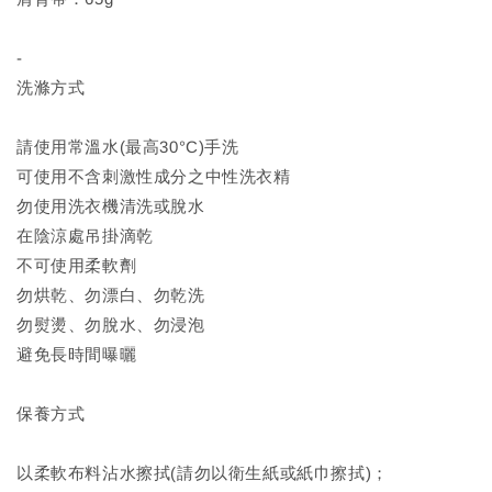
-
洗滌方式
請使用常溫水(最高30°C)手洗
可使用不含刺激性成分之中性洗衣精
勿使用洗衣機清洗或脫水
在陰涼處吊掛滴乾
不可使用柔軟劑
勿烘乾、勿漂白、勿乾洗
勿熨燙、勿脫水、勿浸泡
避免長時間曝曬
保養方式
以柔軟布料沾水擦拭(請勿以衛生紙或紙巾擦拭)；