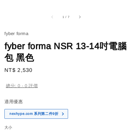
1
/
7
fyber forma
fyber forma NSR 13-14吋電腦
包 黑色
Regular
NT$ 2,530
售完
price
總分:
0
-
0
評價
適用優惠
nexhype.com 系列第二件9折
大小