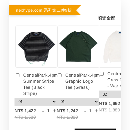
nexhype.com 系列第二件9折
瀏覽全部
Centralpa
CentralPark.4pm
CentralPark.4pm
Crew Neck
Summer Stripe
Graphic Logo
- Warm Wh
Tee (Black
Tee (Grass)
Stripe)
-
NT$ 1,692
-
+
-
+
NT$ 1,880
NT$ 1,422
NT$ 1,242
NT$ 1,580
NT$ 1,380