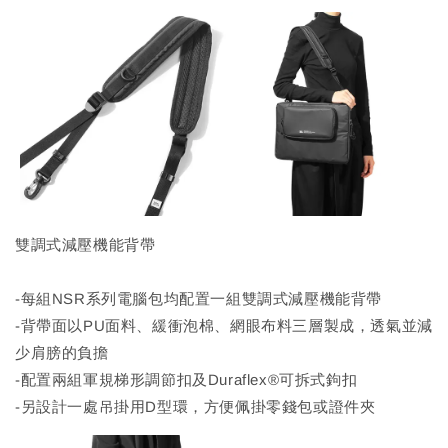
雙調式減壓機能背帶
-每組NSR系列電腦包均配置一組雙調式減壓機能背帶
-背帶面以PU面料、緩衝泡棉、網眼布料三層製成，透氣並減
少肩膀的負擔
-配置兩組軍規梯形調節扣及Duraflex®可拆式鉤扣
-另設計一處吊掛用D型環，方便佩掛零錢包或證件夾