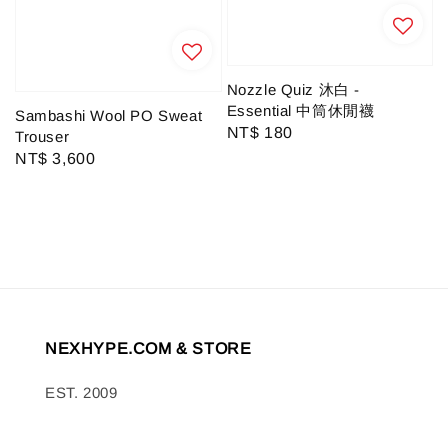
Nozzle Quiz 沐白 -
Essential 中筒休閒襪
Sambashi Wool PO Sweat
Regular
NT$ 180
Trouser
price
Regular
NT$ 3,600
price
NEXHYPE.COM & STORE
EST. 2009