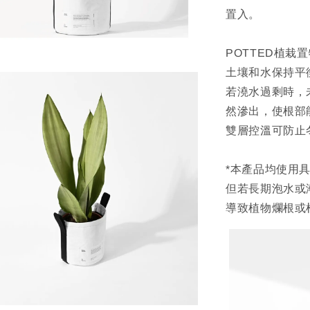
置入。
POTTED植
土壤和水保持平
若澆水過剩時，
然滲出，使根部
雙層控溫可防止
*本產品均使用
但若長期泡水或
導致植物爛根或