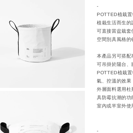
-
POTTED植
植栽生活而生的
可直接當盆栽套
空間別具風格的
本產品另可搭配
可吊掛於陽台、
POTTED植
氣、控溫的效果
外層面料選用杜
具防霉抗潮的功
室內或半室外使
-