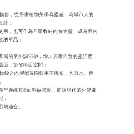
栽置物套，從居家植物美學為靈感，為城市人的
設計；
使用，也可作為居家收納的置物籃，成為室內
收納單品；
專屬的吊掛調節帶，增加居家佈置的靈活度，
牆面，節省檯面空間；
栽置物袋之內層配置園藝用不織布，具透水、透
，
邦™泰維克®面料做搭配，簡潔現代的外觀兼
能，
用均適合。