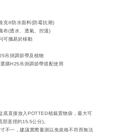
維克®防水面料(防霉抗潮)
織布(透水、透氣、控溫)
利可攜易於移動
25吊掛調節帶及植物
價選購H25吊掛調節帶搭配使用
盆底直接放入POTTED植栽置物袋，最大可
底部直徑約15.5公分)。
尺寸不一，建議實際量測以免規格不符而無法