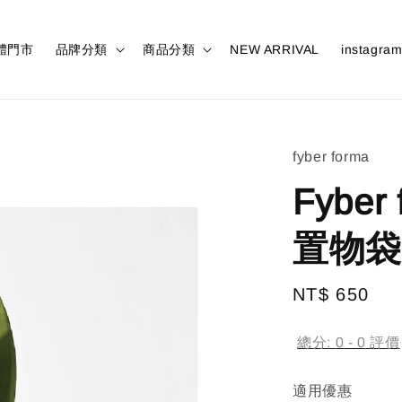
體門市
品牌分類
商品分類
NEW ARRIVAL
instagra
fyber forma
Fyber
置物袋
Regular
NT$ 650
售
price
總分:
0
-
0
評價
適用優惠