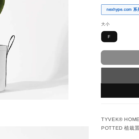
nexhype.com
大小
F
TYVEK® HOME
POTTED 植栽