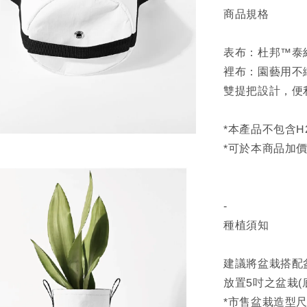
商品規格
表布：杜邦™泰
裡布：園藝用不
雙提把設計，便
*本產品不包含H
*可於本商品加
-
種植須知
建議將盆栽搭配
放置5吋之盆栽(
*市售盆栽造型