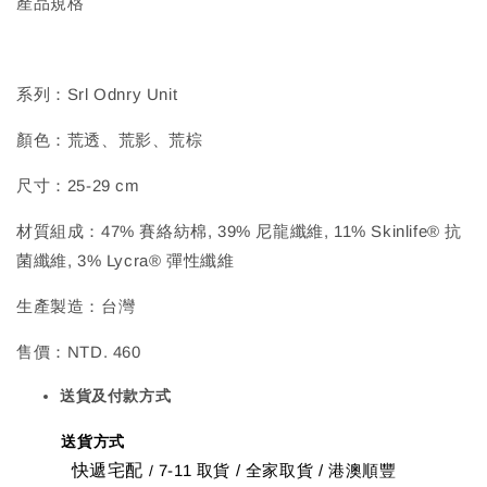
產品規格
系列：Srl Odnry Unit
顏色：荒透、荒影、荒棕
尺寸：25-29 cm
材質組成：47% 賽絡紡棉, 39% 尼龍纖維, 11% Skinlife® 抗
菌纖維, 3% Lycra® 彈性纖維
生產製造：台灣
售價：NTD. 460
送貨及付款方式
送貨方式
快遞宅配
7-11 取貨
/
全家取貨 / 港澳順豐
/