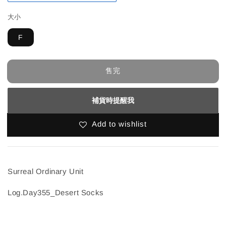
大小
F
售完
補貨時提醒我
Add to wishlist
Surreal Ordinary Unit
Log.Day355_Desert Socks