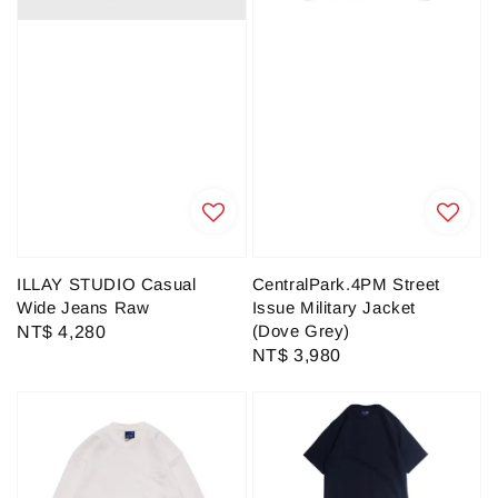
ILLAY STUDIO Casual
CentralPark.4PM Street
Wide Jeans Raw
Issue Military Jacket
(Dove Grey)
Regular
NT$ 4,280
Regular
NT$ 3,980
price
price