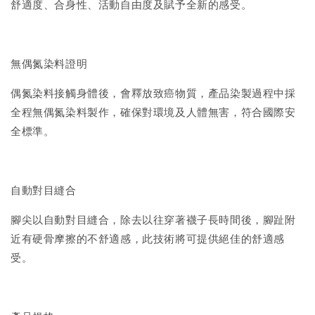
舒適度、合身性、活動自由度及賦予全新的感受。
無偶氮染料證明
偶氮染料接觸身體後，會釋放致癌物質，產品染製過程中採
全程無偶氮染料製作，確保對環境及人體無害，符合國際安
全標準。
自動對目縫合
腳尖以自動對目縫合，除去以往穿著襪子長時間後，腳趾附
近有硬骨摩擦的不舒適感，此技術將可提供絕佳的舒適感
受。