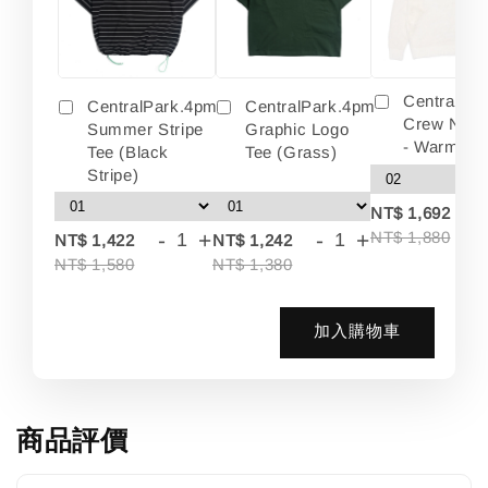
Centralpa
CentralPark.4pm
CentralPark.4pm
Crew Neck
Summer Stripe
Graphic Logo
- Warm Wh
Tee (Black
Tee (Grass)
Stripe)
-
NT$ 1,692
-
+
-
+
NT$ 1,880
NT$ 1,422
NT$ 1,242
NT$ 1,580
NT$ 1,380
加入購物車
商品評價