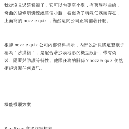
我從沒見過這種襪子，它可以包覆至小腿，有著異型曲線，
奇曲的線條蜿蜒繚繞整個小腿，看似為了特殊任務而存在，
上面寫的 nozzle quiz ，顯然這間公司正籌備著什麼。
根據 nozzle quiz 公司內部資料揭示，內部設計員將這雙襪子
稱為＂沙漠襪＂，是配合著沙漠地形的機型設計，帶有偽
裝、隱匿與防護等特性。他跟任務的關係？nozzle quiz 仍然
拒絕透漏任何資訊。
機能襪履方案
Siro Spun 賽洛紡精梳棉