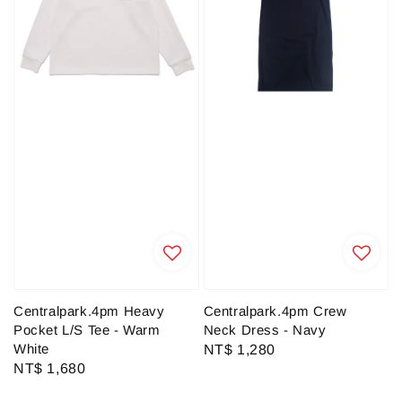
Centralpark.4pm Heavy
Centralpark.4pm Crew
Pocket L/S Tee - Warm
Neck Dress - Navy
White
Regular
NT$ 1,280
Regular
NT$ 1,680
price
price