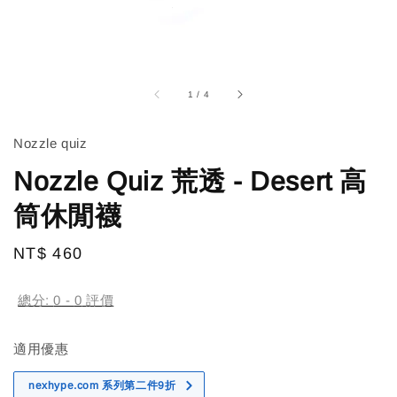
1
/
4
Nozzle quiz
Nozzle Quiz 荒透 - Desert 高
筒休閒襪
Regular
NT$ 460
售完
price
總分:
0
-
0
評價
適用優惠
nexhype.com 系列第二件9折