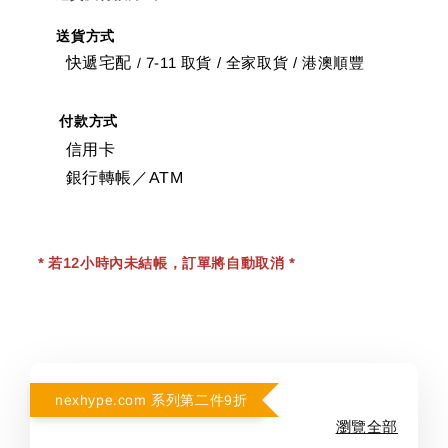
送貨方式
快遞宅配
7-11 取貨
/
全家取貨 / 港澳順豐
/
付款方式
信用卡
銀行轉帳／ATM
* 若12小時內未結帳，訂單將自動取消 *
nexhype.com 系列第二件9折
瀏覽全部