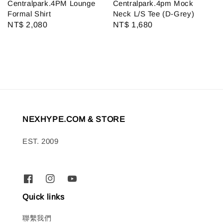
Centralpark.4PM Lounge
Centralpark.4pm Mock
Formal Shirt
Neck L/S Tee (D-Grey)
Regular
NT$ 2,080
Regular
NT$ 1,680
price
price
NEXHYPE.COM & STORE
EST. 2009
Quick links
聯繫我們