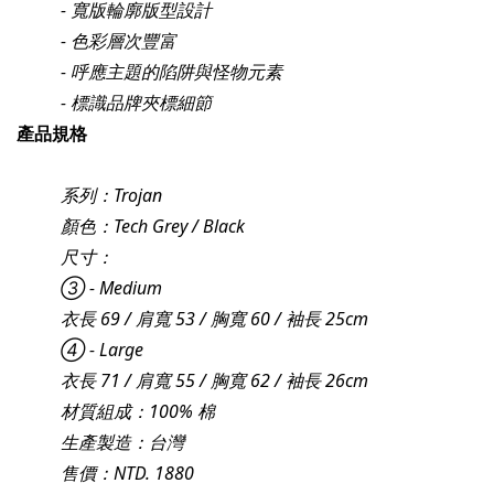
- 寬版輪廓版型設計
- 色彩層次豐富
- 呼應主題的陷阱與怪物元素
- 標識品牌夾標細節
產品規格
系列：Trojan
顏色：Tech Grey / Black
尺寸：
③ - Medium
衣長 69 / 肩寬 53 / 胸寬 60 / 袖長 25cm
④ - Large
衣長 71 / 肩寬 55 / 胸寬 62 / 袖長 26cm
材質組成：100% 棉
生產製造：台灣
售價：NTD. 1880