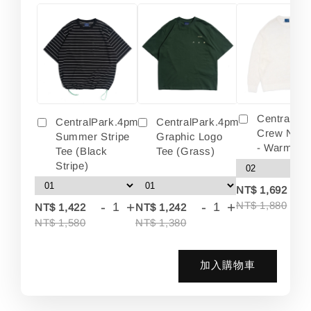
Centralpa
CentralPark.4pm
CentralPark.4pm
Crew Neck
Summer Stripe
Graphic Logo
- Warm Wh
Tee (Black
Tee (Grass)
Stripe)
-
NT$ 1,692
-
+
-
+
NT$ 1,880
NT$ 1,422
NT$ 1,242
NT$ 1,580
NT$ 1,380
加入購物車