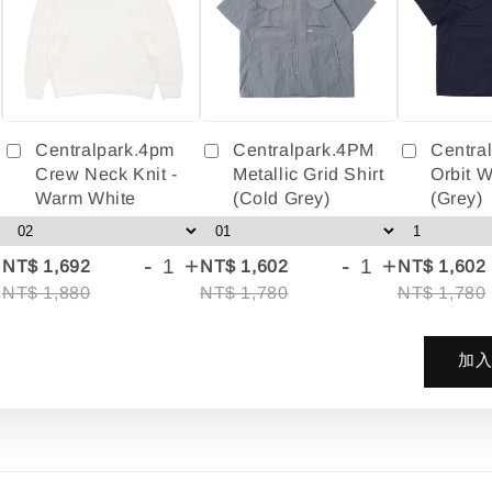
Centralpark.4pm
Centralpark.4PM
Centra
Crew Neck Knit -
Metallic Grid Shirt
Orbit W
Warm White
(Cold Grey)
(Grey)
+
-
+
-
+
NT$ 1,692
NT$ 1,602
NT$ 1,602
NT$ 1,880
NT$ 1,780
NT$ 1,780
加