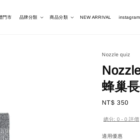
體門市
品牌分類
商品分類
NEW ARRIVAL
instagra
Nozzle quiz
Nozzle
蜂巢長
Regular
NT$ 350
售
price
總分:
0
-
0
評價
適用優惠