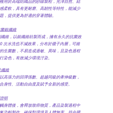
種用於高端紡織品的紗線製程，光澤自然、結
感柔軟，具有更耐磨、高韌性等特性，能減少
題，提供更為舒適的穿著體驗。
® 抗菌銀纖維
r 專利纖維，以銀纖維紡製而成，擁有永久的抗菌效
00 次水洗也不減效果，分布於襪子內層，可維
的生菌數，不易造成過敏、異味，且染色過程
行染色，有效減少環境汙染。
彈性纖維
以高張力的回彈係數、超越同級的牽伸級數，
合身性、活動自由度及賦予全新的感受。
證明
觸身體後，會釋放致癌物質，產品染製過程中
氮染料製作，確保對環境及人體無害，符合國