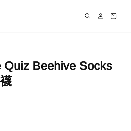
m
 Quiz Beehive Socks
襪
完