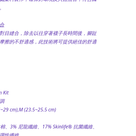
。
合
對目縫合，除去以往穿著襪子長時間後，腳趾
摩擦的不舒適感，此技術將可提供絕佳的舒適
Kit
調
29 cm),M (23.5~25.5 cm)
棉、3% 尼龍纖維、17% Skinlife® 抗菌纖維、
a® 彈性纖維