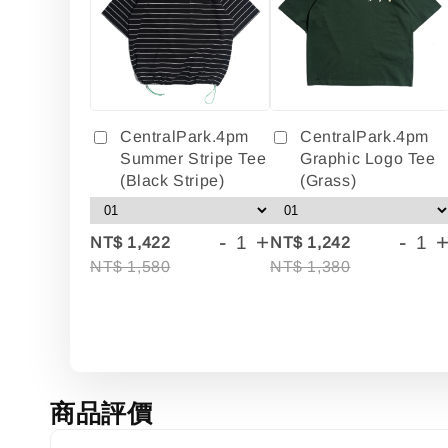
CentralPark.4pm
CentralPark.4pm
Summer Stripe Tee
Graphic Logo Tee
(Black Stripe)
(Grass)
-
+
-
NT$ 1,422
NT$ 1,242
NT$ 1,580
NT$ 1,380
商品評價