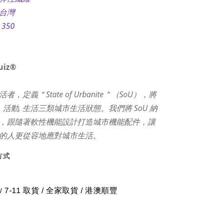
：台灣
350
uiz®
，定義＂State of Urbanite＂（SoU），將
 活動, 生活三類城市生活狀態。我們將 SoU 納
，跟隨著軟性機能設計打造城市機能配件，讓
的人更從容地應對城市生活。
方式
7-11 取貨
/
全家取貨 / 港澳順豐
/