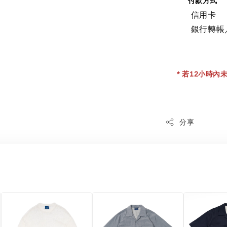
付款方式
信用卡
銀行轉帳
* 若12小時內未
分享