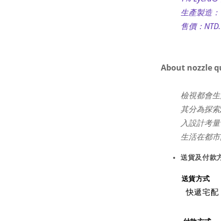
生產製造
售價：NTD. 
About nozzle q
檢視都會生活者
其分為探索,
入設計考量
生活在都市
送貨及付款
送貨方式
快遞宅配