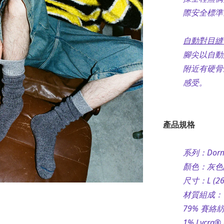
際安全標準
自動對目縫
腳尖以自動
附近有硬骨
感受。
產品規格
系列：Dorm 
顏色：灰色
尺寸：L (26~
材質組成：
79% 賽絡紡
1% Lycr