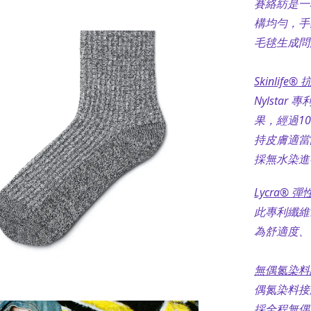
賽絡紡是一
構均勻，手
毛毬生成問
Skinlife
Nylsta
果，經過1
持皮膚適當
採無水染進
Lycra® 
此專利纖維
為舒適度、
無偶氮染料
偶氮染料接
採全程無偶