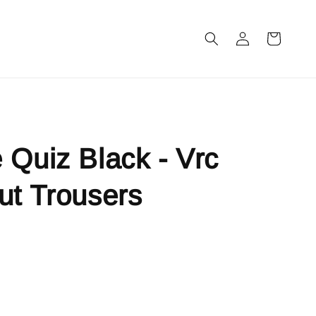
m
 Quiz Black - Vrc
ut Trousers
售完