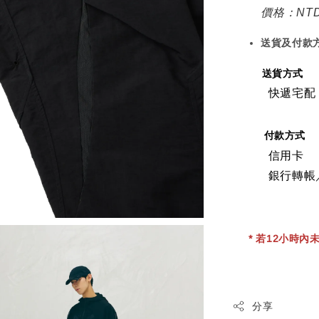
價格：NTD
送貨及付款
送貨方式
快遞宅配
付款方式
信用卡
銀行轉帳
* 若12小時內未
分享