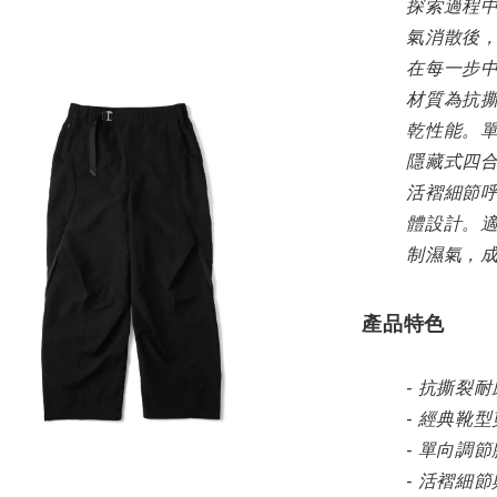
探索過程
氣消散後
在每一步
材質為抗
乾性能。
隱藏式四
活褶細節
體設計。
制濕氣，
產品特色
- 抗撕裂
- 經典靴
- 單向調
- 活褶細