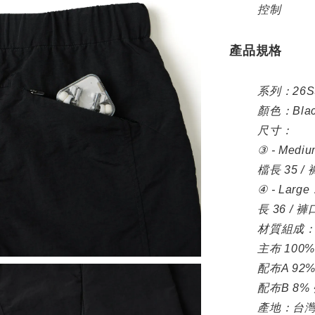
控制
產品規格
系列：26S
顏色：Black 
尺寸：
③ - Mediu
檔長 35 / 
④ - Large
長 36 / 褲口
材質組成
主布 100
配布A 92
配布B 8%
產地：台灣 