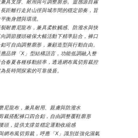
中兼具支撐、耐用與可調整廓形。靈感源自霧
，長距離行走於山徑與城市間的穩定節奏，旨
中平衡身體與環境。
撕裂耐磨尼龍布，兼具柔軟觸感、防潑水與快
單向調節腰頭確保大幅活動下精準貼合，褲口
合釦可自由調整廓形，兼顧造型與行動自由。
呼應品牌「X」型結構語言，功能低調融入整
適合春夏各種移動頻率，透過網布風切剪裁控
成為長時間探索的可靠後盾。
耐磨尼龍布，兼具耐用、親膚與防潑水
型剪裁搭配褲口四合釦，自由調整覆鞋廓形
節腰頭，提供支撐並穩定運動收縮感
節與網布風切剪裁，呼應「X」識別並強化濕氣