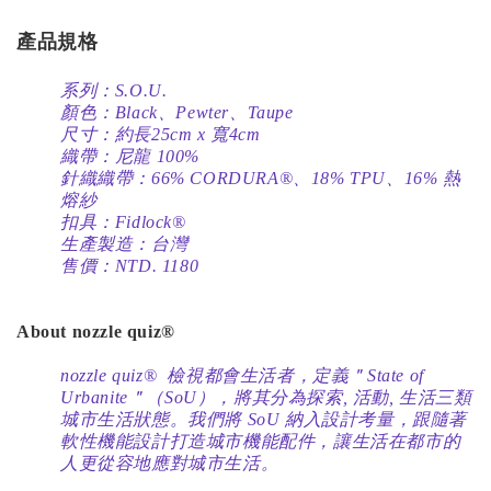
產品規格
系列：S.O.U.
顏色：
Black、Pewter
、
Taupe
尺寸：約長25cm x 寬4cm
織帶：尼龍 100%
針織織帶：66% CORDURA®、18% TPU、16% 熱
熔紗
扣具：Fidlock®
生產製造：台灣
售價：NTD. 1180
About nozzle quiz®
nozzle quiz® 檢視都會生活者，定義＂State of
Urbanite＂（SoU），將其分為探索, 活動, 生活三類
城市生活狀態。我們將 SoU 納入設計考量，跟隨著
軟性機能設計打造城市機能配件，讓生活在都市的
人更從容地應對城市生活。