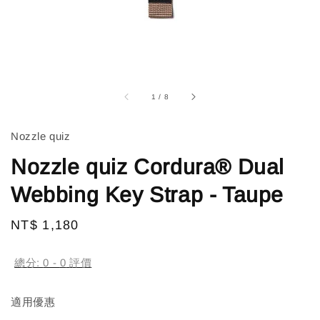
1
/
8
Nozzle quiz
Nozzle quiz Cordura® Dual
Webbing Key Strap - Taupe
Regular
NT$ 1,180
售完
price
總分:
0
-
0
評價
適用優惠