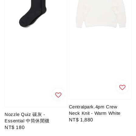
Centralpark.4pm Crew
Neck Knit - Warm White
Nozzle Quiz 碳灰 -
Regular
NT$ 1,880
Essential 中筒休閒襪
price
Regular
NT$ 180
price