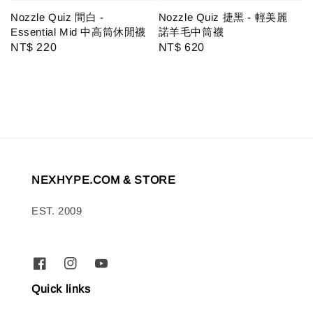
Nozzle Quiz 間白 -
Nozzle Quiz 捷黑 - 輕美麗
Essential Mid 中高筒休閒襪
諾羊毛中筒襪
Regular
NT$ 220
Regular
NT$ 620
price
price
NEXHYPE.COM & STORE
EST. 2009
Quick links