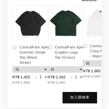
Centralpa
CentralPark.4pm
CentralPark.4pm
Crew Neck
Summer Stripe
Graphic Logo
- Warm Wh
Tee (Black
Tee (Grass)
Stripe)
-
NT$ 1,692
-
+
-
+
NT$ 1,880
NT$ 1,422
NT$ 1,242
NT$ 1,580
NT$ 1,380
加入購物車