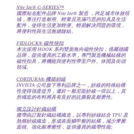
Nite Ize®
G-SERIES™
國際知名配件品牌 Nite Ize® 製造 ，跨足城市休旅領
域，專注打造耐用、輕量且充滿巧思的扣具及生活
配件，使得生活更加輕便、輕易解決問題的環境，
將便利性與生活無縫鏈結。
FIDLOCK® 磁性快扣
本次採用 HOOK 系列雙面無向磁性快扣，係屬德國
品牌，提供優異的工藝水準，專門製造機械結構的
磁性扣具，將機能與便利性帶至戶外、休閒及街頭
領域。
CORDURA® 機能紗線
INVISTA 公司旗下專利品牌之一，紗線的特殊結構
性使得強度提升，優於一般尼龍紗線一倍以上，其
所織造的布料將具有良好的抗撕裂及耐磨性。
獨立設計針織結構
腰帶由訂製針織結構織造，以專利紗線結合 TPU 及
熱熔紗線織造，形成表面鱗甲般的結構，減少摩擦
面積、強化耐摩擦性，提供優異的織帶性能。