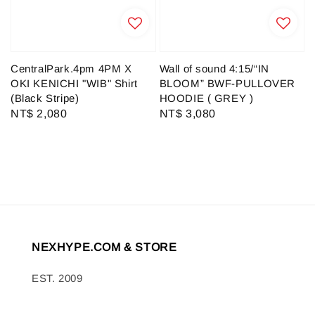
CentralPark.4pm 4PM X
Wall of sound 4:15/“IN
OKI KENICHI "WIB" Shirt
BLOOM” BWF-PULLOVER
(Black Stripe)
HOODIE ( GREY )
Regular
NT$ 2,080
Regular
NT$ 3,080
price
price
NEXHYPE.COM & STORE
EST. 2009