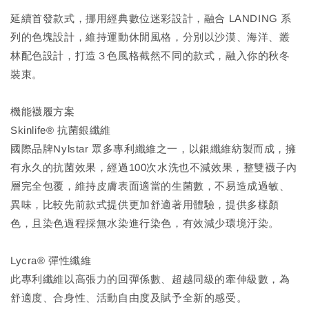
延續首發款式，挪用經典數位迷彩設計，融合 LANDING 系
列的色塊設計，維持運動休閒風格，分別以沙漠、海洋、叢
林配色設計，打造３色風格截然不同的款式，融入你的秋冬
裝束。
機能襪履方案
Skinlife® 抗菌銀纖維
國際品牌Nylstar 眾多專利纖維之一，以銀纖維紡製而成，擁
有永久的抗菌效果，經過100次水洗也不減效果，整雙襪子內
層完全包覆，維持皮膚表面適當的生菌數，不易造成過敏、
異味，比較先前款式提供更加舒適著用體驗，提供多樣顏
色，且染色過程採無水染進行染色，有效減少環境汙染。
Lycra® 彈性纖維
此專利纖維以高張力的回彈係數、超越同級的牽伸級數，為
舒適度、合身性、活動自由度及賦予全新的感受。