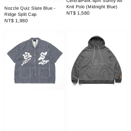
CentralPark.4pm Sunny Air
Knit Polo (Midnight Blue)
Nozzle Quiz Slate Blue -
Regular
NT$ 1,580
Ridge Split Cap
price
Regular
NT$ 1,980
price