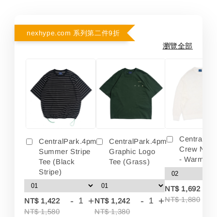
nexhype.com 系列第二件9折
瀏覽全部
Centralpa
CentralPark.4pm
CentralPark.4pm
Crew Neck
Summer Stripe
Graphic Logo
- Warm Wh
Tee (Black
Tee (Grass)
Stripe)
-
NT$ 1,692
-
+
-
+
NT$ 1,880
NT$ 1,422
NT$ 1,242
NT$ 1,580
NT$ 1,380