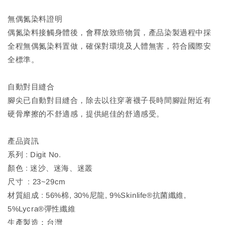
無偶氮染料證明
偶氮染料接觸身體後，會釋放致癌物質，產品染製過程中採
全程無偶氮染料置做，確保對環境及人體無害，符合國際安
全標準。
自動對目縫合
腳尖已自動對目縫合，除去以往穿著襪子長時間腳趾附近有
硬骨摩擦的不舒適感，提供絕佳的舒適感受。
產品資訊
系列 : Digit No.
顏色 : 迷沙、迷海、迷叢
尺寸 : 23~29cm
材質組成 : 56%棉, 30%尼龍, 9%Skinlife®抗菌纖維,
5%Lycra®彈性纖維
生產製造：台灣